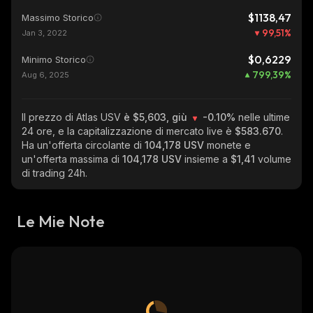
$1138,47
Massimo Storico
99,51
%
Jan 3, 2022
$0,6229
Minimo Storico
799,39
%
Aug 6, 2025
Il prezzo di Atlas USV
è $5,603, giù
-0.10%
nelle ultime
24 ore, e la capitalizzazione di mercato live è
$583.670
.
Ha un'offerta circolante di
104,178 USV
monete e
un'offerta massima di
104,178 USV
insieme a
$1,41
volume
di trading 24h.
Le Mie Note