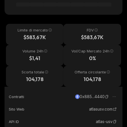
Limite di mercato
FDV
$583,67K
$583,67K
Volume 24h
Vol/Cap Mercato 24h
$1,41
0%
Scorta totale
Offerta circolante
104,178
104,178
0x885...4440
Contratti
atlasusv.com
Sito Web
atlas-usv
API ID