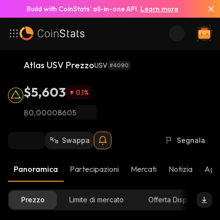
Build with CoinStats’ all-in-one API.
Learn more
Atlas USV Prezzo
USV
#4090
$5,603
0,1
%
฿0,00008605
Swappa
Segnala
Panoramica
Partecipazioni
Mercati
Notizia
Aggi
Prezzo
Limite di mercato
Offerta Disponibile