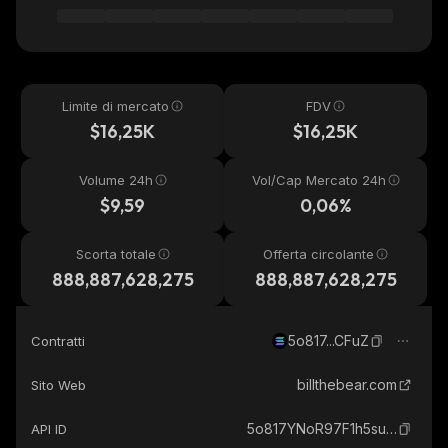
Limite di mercato
FDV
$16,25K
$16,25K
Volume 24h
Vol/Cap Mercato 24h
$9,59
0,06%
Scorta totale
Offerta circolante
888,887,628,275
888,887,628,275
5o817...CFuZ
Contratti
billthebear.com
Sito Web
5o817YNoR97F1h5suzBghwc8dP53oureRuFbgJiaCFuZ_solana
API ID