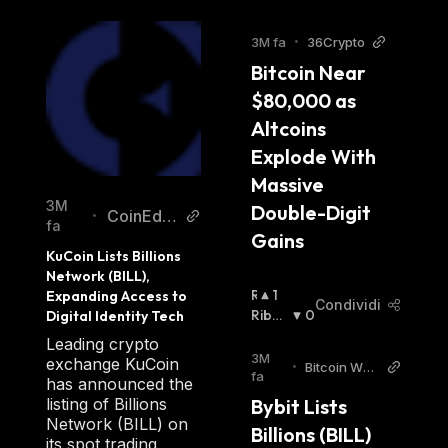
3M fa
•
36Crypto
Bitcoin Near 
$80,000 as 
Altcoins 
Explode With 
Massive 
3M
Double-Digit 
CoinEditi
•
fa
Gains
on
KuCoin Lists Billions 
Network (BILL), 
R
1
Expanding Access to 
Condividi
I
Ribas
0
Digital Identity Tech
A
Sista
:
Leading crypto
L
3M
exchange KuCoin
•
Bitcoin Worl
Z
fa
has announced the
d
I
listing of Billions
Bybit Lists 
S
Network (BILL) on
Billions (BILL) 
T
its spot trading