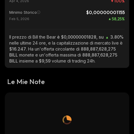
100
%
Apr 4, 2026
$0,00000001155
Minimo Storico
58,25
%
Feb 5, 2026
Il prezzo di Bill the Bear
è $0,00000001828, su
3.80%
nelle ultime 24 ore, e la capitalizzazione di mercato live è
$16.247
. Ha un'offerta circolante di
888,887,628,275
BILL
monete e un'offerta massima di
888,887,628,275
BILL
insieme a
$9,59
volume di trading 24h.
Le Mie Note