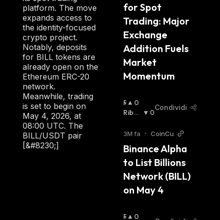
A
for Spot 
platform. The move
:
expands access to
Trading: Major 
the identity-focused
Exchange 
crypto project.
Notably, deposits
Addition Fuels 
for BILL tokens are
Market 
already open on the
Momentum
Ethereum ERC-20
network.
Meanwhile, trading
R
0
is set to begin on
Condividi
I
Ribas
0
May 4, 2026, at
A
Sista
:
08:00 UTC. The
L
3M fa
•
CoinCu
BILL/USDT pair
Z
[&#8230;]
Binance Alpha 
I
to List Billions 
S
T
Network (BILL) 
A
on May 4
:
R
0