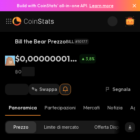
Build with CoinStats’ all-in-one API.
Learn more
Bill the Bear Prezzo
BILL
#10177
$0,000000018
3,8
%
28
฿0
Swappa
Segnala
Panoramica
Partecipazioni
Mercati
Notizia
Aggi
Prezzo
Limite di mercato
Offerta Disponibile