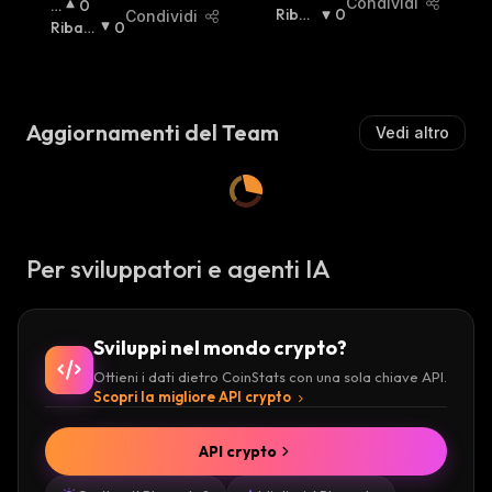
Condividi
R
0
I
Ribas
0
Condividi
I
Ribas
0
A
Sista
:
A
Sista
:
L
Lz
Z
Is
I
T
S
Aggiornamenti del Team
Vedi altro
A
T
:
A
:
Per sviluppatori e agenti IA
Sviluppi nel mondo crypto?
Ottieni i dati dietro CoinStats con una sola chiave API.
Scopri la migliore API crypto
API crypto