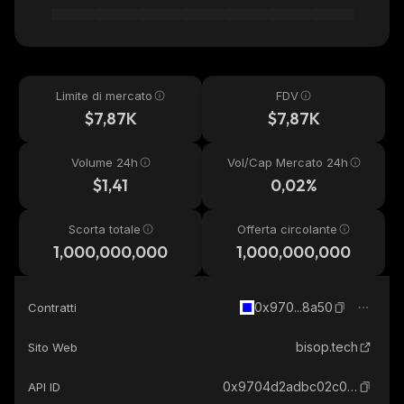
Limite di mercato
FDV
$7,87K
$7,87K
Volume 24h
Vol/Cap Mercato 24h
$1,41
0,02%
Scorta totale
Offerta circolante
1,000,000,000
1,000,000,000
0x970...8a50
Contratti
bisop.tech
Sito Web
0x9704d2adbc02c085ff526a37ac64872027ac8a50_base
API ID