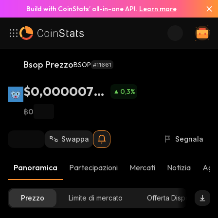
Build with CoinStats’ all-in-one API.
Learn more
Bsop Prezzo
BSOP
#11661
$0,00000787
0,3
%
1
฿0
Swappa
Segnala
Panoramica
Partecipazioni
Mercati
Notizia
Aggi
Prezzo
Limite di mercato
Offerta Disponibile