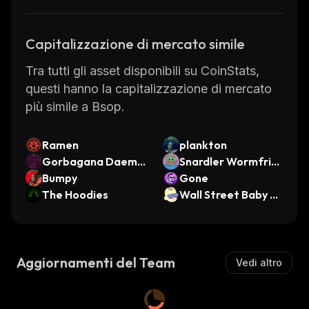
Capitalizzazione di mercato simile
Tra tutti gli asset disponibili su CoinStats,
questi hanno la capitalizzazione di mercato
più simile a Bsop.
Ramen
plankton
Gorbagana Daemo
Snardler Wormfrie
n
Bumpy
nd
Gone
The Hoodies
Wall Street Baby O
n Solana
Aggiornamenti del Team
Vedi altro