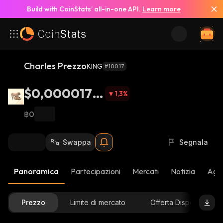
Build with CoinStats’ all-in-one API.
Learn more
Charles Prezzo
KING
#10017
$0,0000177
1,3
%
5
฿0
Swappa
Segnala
Panoramica
Partecipazioni
Mercati
Notizia
Aggi
Prezzo
Limite di mercato
Offerta Disponibile