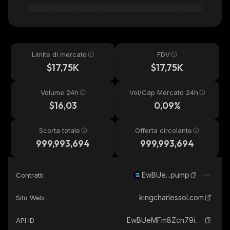
Limite di mercato
FDV
$17,75K
$17,75K
Volume 24h
Vol/Cap Mercato 24h
$16,03
0,09%
Scorta totale
Offerta circolante
999,993,694
999,993,694
EwBUe...pump
Contratti
kingcharlessol.com
Sito Web
EwBUeMFm8Zcn79iJkDns3NdcL8t8B6Xikh9dKgZtpump_solana
API ID