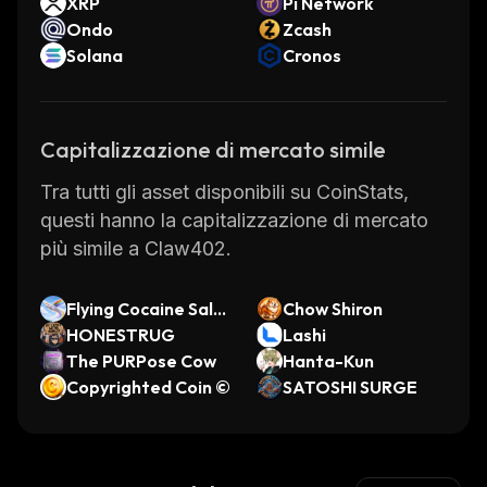
XRP
Pi Network
Ondo
Zcash
Solana
Cronos
Capitalizzazione di mercato simile
Tra tutti gli asset disponibili su CoinStats,
questi hanno la capitalizzazione di mercato
più simile a Claw402.
Flying Cocaine Salm
Chow Shiron
on
HONESTRUG
Lashi
The PURPose Cow
Hanta-Kun
Copyrighted Coin ©
SATOSHI SURGE