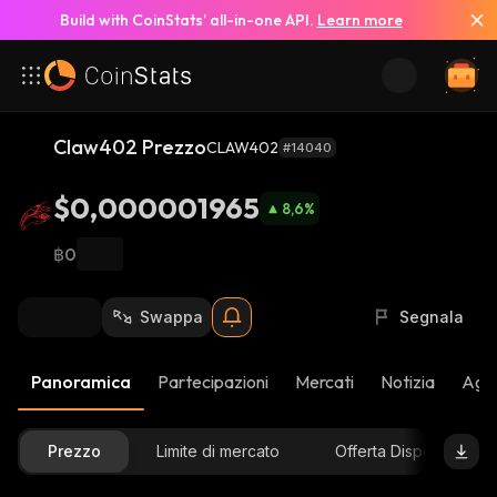
Build with CoinStats’ all-in-one API.
Learn more
Claw402 Prezzo
CLAW402
#14040
$0,000001965
8,6
%
฿0
Swappa
Segnala
Panoramica
Partecipazioni
Mercati
Notizia
Aggi
Prezzo
Limite di mercato
Offerta Disponibile