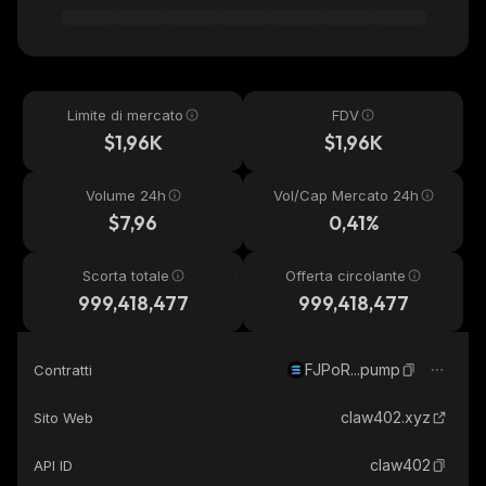
Limite di mercato
FDV
$1,96K
$1,96K
Volume 24h
Vol/Cap Mercato 24h
$7,96
0,41%
Scorta totale
Offerta circolante
999,418,477
999,418,477
FJPoR...pump
Contratti
claw402.xyz
Sito Web
claw402
API ID