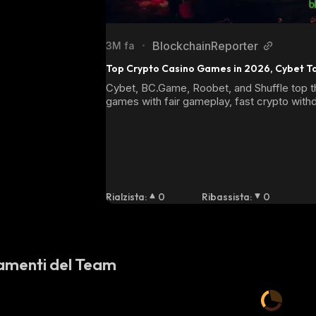
BlockchainReporter
3M fa
•
Top Crypto Casino Games in 2026, Cybet T
Cybet, BC.Game, Roobet, and Shuffle top t
games with fair gameplay, fast crypto withd
anonymous betting.
Rialzista
:
0
Ribassista
:
0
amenti del Team