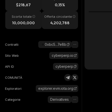
24h
$218,67
0,15%
Scorta totale
Offerta circolante
10,000,000
4,202,788
0xbc5...7e8b
Contratti
cyberperp.io
Sito Web
cyberperp
API ID
COMUNITÀ
explorer.evm.iota.org
Esploratori
Derivatives
Categorie