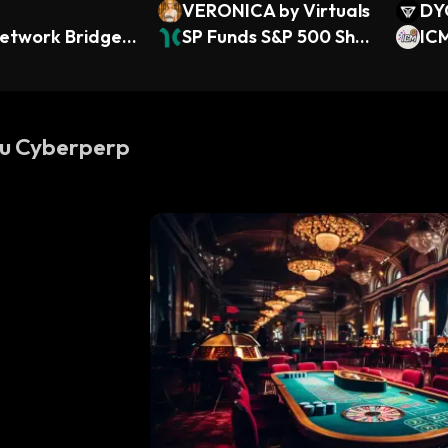
VERONICA by Virtuals
DY
etwork Bridged
SP Funds S&P 500 Sha
IC
(BOB Network)
ria ETF (Dinari Tokeniz
ed ETF)
su Cyberperp