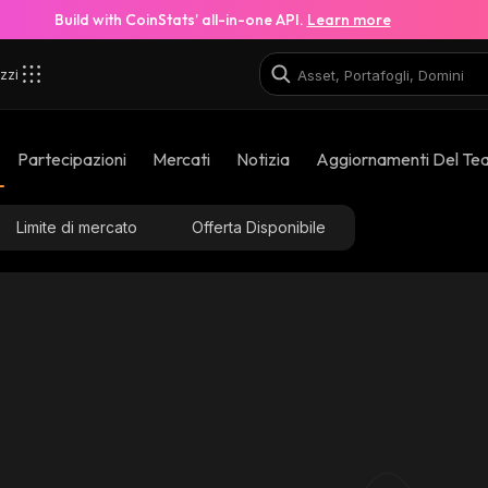
Build with CoinStats’ all-in-one API.
Learn more
zzi
Partecipazioni
Mercati
Notizia
Aggiornamenti Del Te
Limite di mercato
Offerta Disponibile