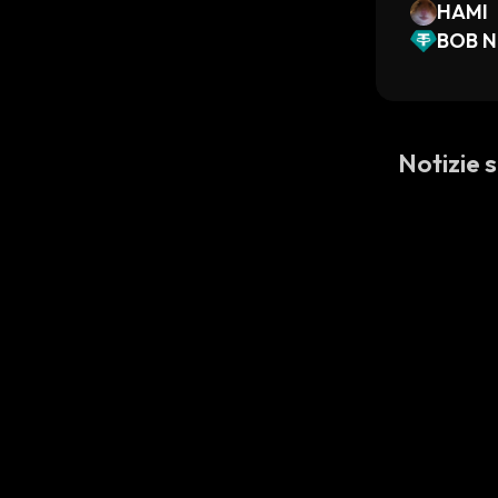
HAMI
BOB N
USDT 
Notizie 