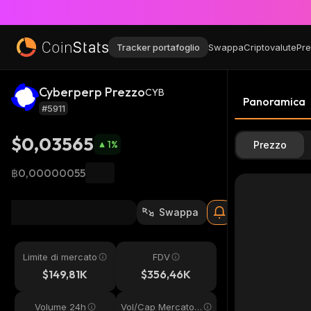
Tracker portafoglio
Swappa
Criptovalute
Pre
Cyberperp Prezzo
CYB
Panoramica
#5911
$0,03565
1
%
Prezzo
฿0,00000055
Swappa
Limite di mercato
FDV
$149,81K
$356,46K
Volume 24h
Vol/Cap Mercato