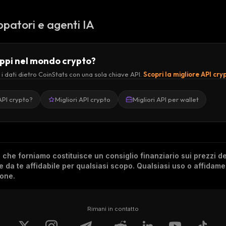
ppatori e agenti IA
uppi nel mondo crypto?
 i dati dietro CoinStats con una sola chiave API.
Scopri la migliore API cry
API crypto?
Migliori API crypto
Migliori API per wallet
he forniamo costituisce un consiglio finanziario sui prezzi de
re da te affidabile per qualsiasi scopo. Qualsiasi uso o affidam
ione.
Rimani in contatto