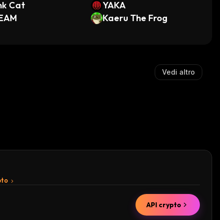
nk Cat
YAKA
EAM
Kaeru The Frog
Vedi altro
pto
API crypto