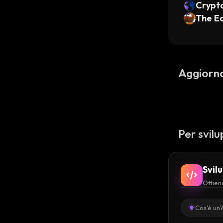
Crypt
The E
Aggiorn
Per svilu
Svil
Ottieni
Cos'è un'