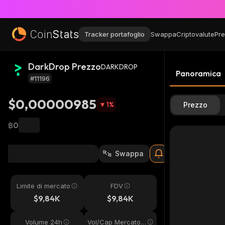
Tracker portafoglio
Swappa
Criptovalute
Pre
DarkDrop Prezzo
DARKDROP
Panoramica
#11196
$0,00000985
1
%
Prezzo
฿0
Swappa
Limite di mercato
FDV
$9,84K
$9,84K
Volume 24h
Vol/Cap Mercato