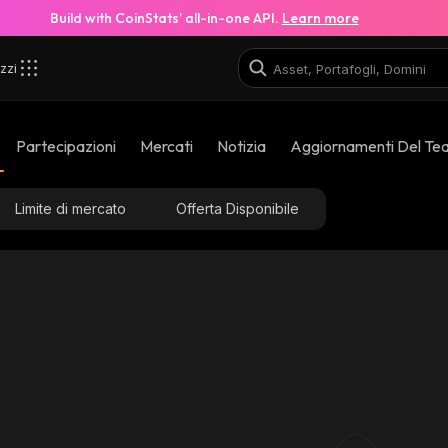
Build with CoinStats’ all-in-one API.
Learn more
zzi
Partecipazioni
Mercati
Notizia
Aggiornamenti Del Te
Limite di mercato
Offerta Disponibile