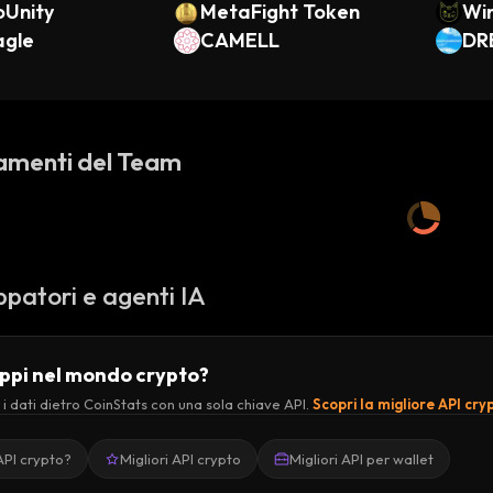
oUnity
MetaFight Token
Wi
agle
CAMELL
DR
amenti del Team
ppatori e agenti IA
uppi nel mondo crypto?
 i dati dietro CoinStats con una sola chiave API.
Scopri la migliore API cry
API crypto?
Migliori API crypto
Migliori API per wallet