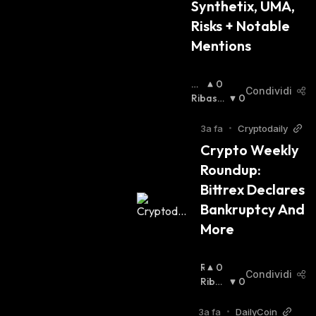
Synthetix, UMA, 
Risks + Notable 
Mentions
Ri
0
Condividi
Al
Ribassi
0
Zis
Sta
:
Ta
:
3a fa
•
Cryptodaily
Crypto Weekly 
Roundup: 
Bittrex Declares 
Bankruptcy And 
More
R
0
Condividi
I
Ribas
0
A
Sista
:
L
3a fa
•
DailyCoin