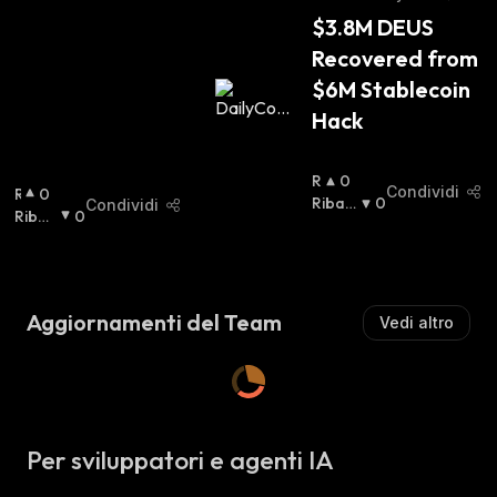
Z
$3.8M DEUS 
I
Recovered from 
S
T
$6M Stablecoin 
A
Hack
:
R
0
Condividi
R
0
I
Ribas
0
Condividi
I
Ribas
0
A
Sista
:
A
Sista
:
L
L
Z
Z
I
I
S
Aggiornamenti del Team
Vedi altro
S
T
T
A
A
:
:
Per sviluppatori e agenti IA