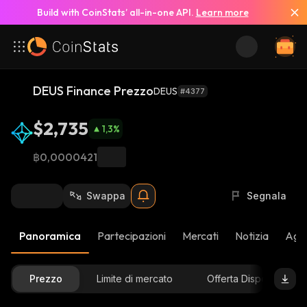
Build with CoinStats’ all-in-one API.
Learn more
DEUS Finance Prezzo
DEUS
#4377
$2,735
1,3
%
฿0,0000421
Swappa
Segnala
Panoramica
Partecipazioni
Mercati
Notizia
Aggi
Prezzo
Limite di mercato
Offerta Disponibile