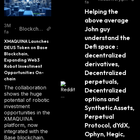
fa
currency
Helping the 
above average 
3M
John guy 
Blockchai
•
fa
nReporter
understand the 
XMAQUINA Launches 
Defi space : 
DEUS Token on Base 
Blockchain, 
decentralized 
Expanding Web3 
derivatives, 
Robot Investment 
Decentralized 
Opportunities On-
chain
perpetuals, 
The collaboration
Decentralized 
shows the huge
options and 
potential of robotic
investment
Synthetic Assets, 
opportunities in the
Perpetual 
XMAQUINA
Protocol, dYdX, 
platform, now
integrated with the
Ophyn, Hegic, 
Base blockchain.