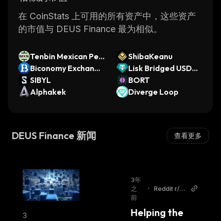
The token has been designed with
deflationary mechanisms in place which
在 CoinStats 上可用的所有资产中，这些资产
ensures that its value increases over time due
的市值与 DEUS Finance 最为相似。
to its limited supply and increasing demand.
Overall, DEUS Finance provides users with an
Tenbin Mexican Pes
ShibaKeanu
easy way to access financial services while
o
Biconomy Exchange
Lisk Bridged USDT
earning rewards for providing liquidity or
Token
SIBYL
(Lisk)
BORT
staking their coins. With its user-friendly
Alphakek
Diverge Loop
interface and low fees, it has become one of
the most popular DeFi platforms available
today.
DEUS Finance 新闻
查看更多
3年
之
•
Reddit r/cr
前
ytptocurre
ncy
Helping the 
3