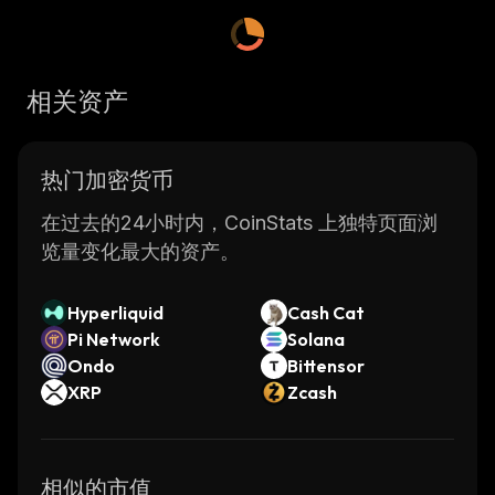
such as lending, borrowing, staking, and
more. The platform is powered by the
Ethereum blockchain and utilizes smart
相关资产
contracts for secure transactions.
DEUS Finance offers users the ability to earn
rewards by providing liquidity to the
热门加密货币
platform's various markets. Users can also
stake their coins in order to earn additional
在过去的24小时内，CoinStats 上独特页面浏
rewards over time. Furthermore, DEUS
览量变化最大的资产。
Finance allows users to borrow funds from
other users at competitive interest rates. This
Hyperliquid
Cash Cat
makes it possible for users to access capital
Pi Network
Solana
quickly without having to go through
Ondo
Bittensor
traditional banking channels.
XRP
Zcash
The DEUS token serves as the native
currency of the DEUS Finance ecosystem and
is used for all transactions on the platform.
相似的市值