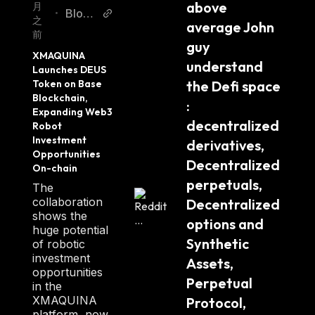
above 
月
Block
•
之
average John 
chain
前
guy 
Repo
XMAQUINA 
rter
understand 
Launches DEUS 
the Defi space 
Token on Base 
Blockchain, 
: 
Expanding Web3 
decentralized 
Robot 
Investment 
derivatives, 
Opportunities 
Decentralized 
On-chain
perpetuals, 
The
collaboration
Decentralized 
shows the
options and 
huge potential
Synthetic 
of robotic
investment
Assets, 
opportunities
Perpetual 
in the
XMAQUINA
Protocol, 
platform, now