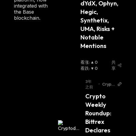
dYdX, Ophyn, 
integrated with
Hegic, 
the Base
blockchain.
Synthetix, 
UMA, Risks + 
Notable 
Mentions
看涨
:
0
共
看跌
:
0
享
3年
•
Crypto
之前
daily
Crypto 
Weekly 
Roundup: 
Bittrex 
Declares 