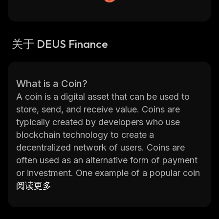
关于 DEUS Finance
What is a Coin?
A coin is a digital asset that can be used to
store, send, and receive value. Coins are
typically created by developers who use
blockchain technology to create a
decentralized network of users. Coins are
often used as an alternative form of payment
or investment. One example of a popular coin
is DEUS Finance (DEUS). DEUS Finance is a
阅读更多
decentralized finance platform that provides
users with access to various financial services