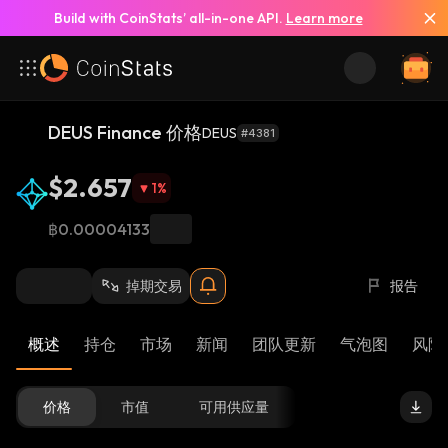
Build with CoinStats’ all-in-one API.
Learn more
DEUS Finance 价格
DEUS
#4381
$2.657
1
%
฿0.00004133
掉期交易
报告
概述
持仓
市场
新闻
团队更新
气泡图
风险 
价格
市值
可用供应量