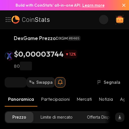
Build with CoinStats’ all-in-one API.
Learn more
DexGame Prezzo
DXGM
#8465
$0,00003744
12
%
฿0
Swappa
Segnala
Panoramica
Partecipazioni
Mercati
Notizia
Aggi
Prezzo
Limite di mercato
Offerta Disponibile