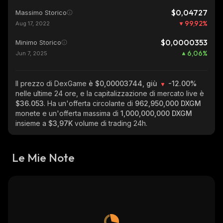
$0,04727
Massimo Storico
99,92
%
Aug 17, 2022
$0,0000353
Minimo Storico
6,06
%
Jun 7, 2025
Il prezzo di DexGame
è $0,00003744, giù
-12.00%
nelle ultime 24 ore, e la capitalizzazione di mercato live è
$36.053
. Ha un'offerta circolante di
962,950,000 DXGM
monete e un'offerta massima di
1,000,000,000 DXGM
insieme a
$3,97K
volume di trading 24h.
Le Mie Note