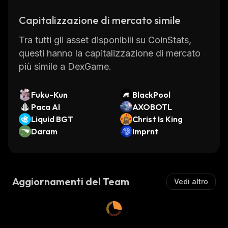
platform as well as participating in
Capitalizzazione di mercato simile
tournaments and leaderboards. Developers
can monetize their creations by setting up
Tra tutti gli asset disponibili su CoinStats,
paywalls or offering in-game purchases.
questi hanno la capitalizzazione di mercato
Overall, DexGame is an innovative gaming
più simile a DexGame.
platform that provides a secure and fair
environment for gamers around the world.
Fuku-Kun
BlackPool
With its decentralized nature, users can
Paca AI
AXOBOTL
access their favorite games from anywhere in
Liquid BGT
Christ Is King
the world without worrying about censorship
Daram
Imprnt
or manipulation from third parties.
Aggiornamenti del Team
Vedi altro