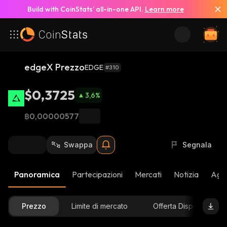
Build with CoinStats’ all-in-one API.
Learn more
edgeX Prezzo
EDGE
#310
$0,3725
3,6
%
฿0,00000577
Swappa
Segnala
Panoramica
Partecipazioni
Mercati
Notizia
Aggi
Prezzo
Limite di mercato
Offerta Disponibile