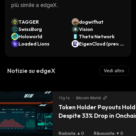
più simile a edgeX.
TAGGER
dogwifhat
SwissBorg
Vision
Holoworld
Theta Network
Loaded Lions
EigenCloud (prev. Ei
genLayer)
Notizie su edgeX
Vedi altro
13g fa
•
Bitcoin World
Token Holder Payouts Hold
Despite 33% Drop in Oncha
Rialzista
:
0
Ribassista
:
0