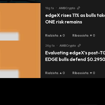
19g fa
•
AMBCrypto
edgeX rises 11% as bulls tak
ONE risk remains
Rialzista
:
0
Ribassista
:
0
26g fa
•
AMBCrypto
Evaluating edgeX’s post-TG
EDGE bulls defend $0.2950
Rialzista
:
0
Ribassista
:
0