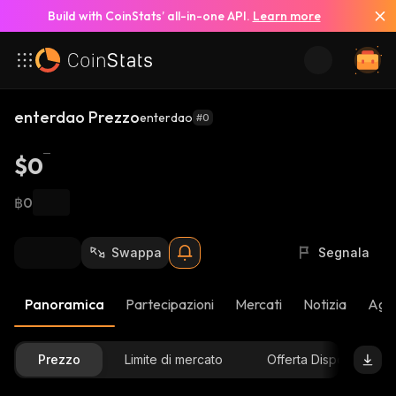
Build with CoinStats’ all-in-one API.
Learn more
enterdao Prezzo
enterdao
#0
$0
฿0
Swappa
Segnala
Panoramica
Partecipazioni
Mercati
Notizia
Aggi
Prezzo
Limite di mercato
Offerta Disponibile