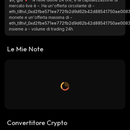
mercato live è
-
. Ha un'offerta circolante di
-
eth_t8tvl_0xd2fbe571ee772fb2d9d62b42d88541750ae008
monete e un'offerta massima di
-
eth_t8tvl_0xd2fbe571ee772fb2d9d62b42d88541750ae008
insieme a
-
volume di trading 24h.
Le Mie Note
Convertitore Crypto