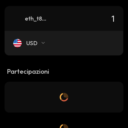
eth_t8tvl_0xd2fbe571ee772fb2d9d62b42d88541750ae00834
USD
Partecipazioni