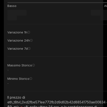
Basso
Al
Variazione 1h
Variazione 24h
Variazione 7d
Massimo Storico
-
Minimo Storico
-
Il prezzo di
eth_t8tvl_0xd2fbe571ee772fb2d9d62b42d88541750ae00834
$0, giù
-%
nelle ultime 24 ore, e la capitalizzazione di