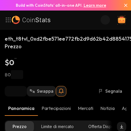
Build with CoinStats’ all-in-one API.
Learn more
eth_t8tvl_0xd2fbe571ee772fb2d9d62b42d88541
Prezzo
$0
฿0
Swappa
Segnala
Panoramica
Partecipazioni
Mercati
Notizia
Aggi
Prezzo
Limite di mercato
Offerta Disponibile