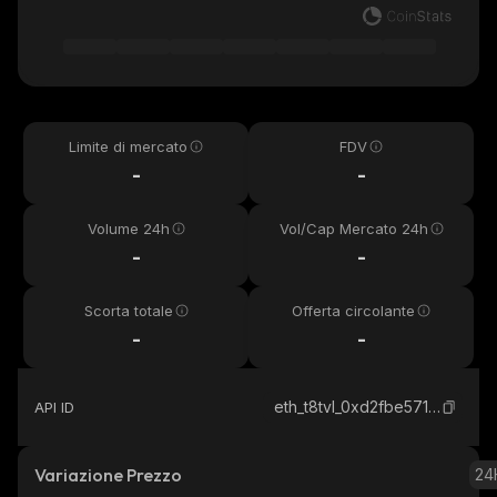
Limite di mercato
FDV
-
-
Volume 24h
Vol/Cap Mercato 24h
-
-
Scorta totale
Offerta circolante
-
-
eth_t8tvl_0xd2fbe571ee772fb2d9d62b42d88541750ae00834
API ID
Variazione Prezzo
24