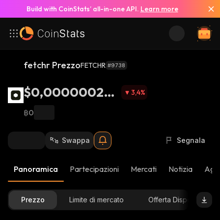
Build with CoinStats’ all-in-one API.
Learn more
fetchr Prezzo
FETCHR
#9738
$0,000000202
3,4
%
6
฿0
Swappa
Segnala
Panoramica
Partecipazioni
Mercati
Notizia
Aggi
Prezzo
Limite di mercato
Offerta Disponibile