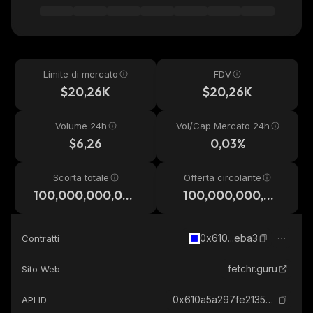
Limite di mercato
FDV
$20,26K
$20,26K
Volume 24h
Vol/Cap Mercato 24h
$6,26
0,03%
Scorta totale
Offerta circolante
100,000,000,00
100,000,000,00
0
0
0x610...eba3
Contratti
fetchr.guru
Sito Web
0x610a5a297fe2135289b8565ef645de2a7c00eba3_base
API ID