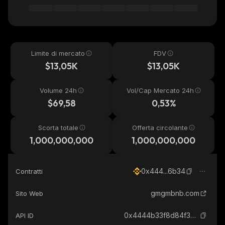
Limite di mercato
FDV
$13,05K
$13,05K
Volume 24h
Vol/Cap Mercato 24h
$69,58
0,53%
Scorta totale
Offerta circolante
1,000,000,000
1,000,000,000
0x444...6b34
Contratti
gmgmbnb.com
Sito Web
0x4444b33f8d84f37c08b9487ff2efb8c908496b34_binance_smart
API ID