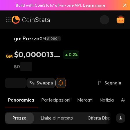
Build with CoinStats’ all-in-one API.
Learn more
gm Prezzo
GM
#10604
$0,0000130
0,2
%
5
฿0
Swappa
Segnala
Panoramica
Partecipazioni
Mercati
Notizia
Aggi
Prezzo
Limite di mercato
Offerta Disponibile