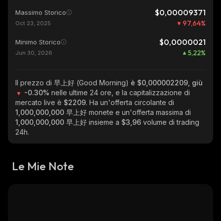
$0,00009371
Massimo Storico
97,64
%
Oct 23, 2025
$0,0000021
Minimo Storico
5,22
%
Jun 30, 2026
Il prezzo di 早上好 (Good Morning)
è $0,000002209, giù
-0.30%
nelle ultime 24 ore, e la capitalizzazione di
mercato live è
$2209
. Ha un'offerta circolante di
1,000,000,000 早上好
monete e un'offerta massima di
1,000,000,000 早上好
insieme a
$3,96
volume di trading
24h.
Le Mie Note