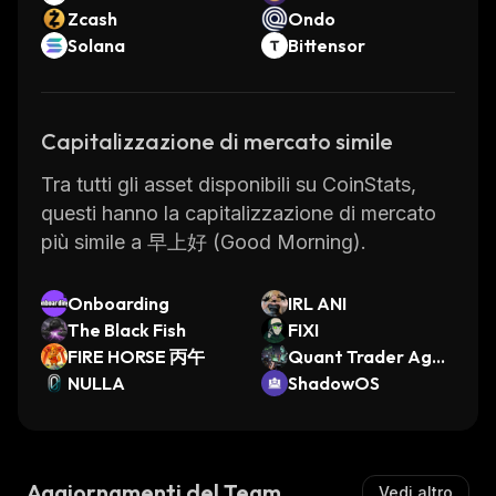
Zcash
Ondo
Solana
Bittensor
Capitalizzazione di mercato simile
Tra tutti gli asset disponibili su CoinStats,
questi hanno la capitalizzazione di mercato
più simile a 早上好 (Good Morning).
Onboarding
IRL ANI
The Black Fish
FIXI
FIRE HORSE 丙午
Quant Trader Agen
NULLA
t
ShadowOS
Aggiornamenti del Team
Vedi altro