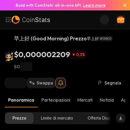
Build with CoinStats’ all-in-one API.
Learn more
早上好 (Good Morning) Prezzo
早上好
#13921
$0,000002209
0,3
%
฿0
Swappa
Segnala
Panoramica
Partecipazioni
Mercati
Notizia
Aggi
Prezzo
Limite di mercato
Offerta Disponibile