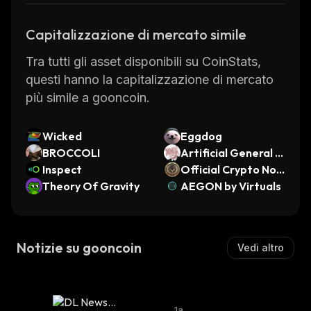
Capitalizzazione di mercato simile
Tra tutti gli asset disponibili su CoinStats,
questi hanno la capitalizzazione di mercato
più simile a gooncoin.
Wicked
Eggdog
BROCCOLI
Artificial General In
Inspect
telligence
Official Crypto Nos
Theory Of Gravity
tra
AEGON by Virtuals
Notizie su gooncoin
Vedi altro
1a