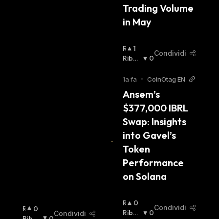
Trading Volume 
in May
R
1
Condividi
I
Ribas
0
A
Sista
:
L
1a fa
•
CoinOtag EN
Z
Ansem’s 
I
$377,000 IBRL 
S
T
Swap: Insights 
A
into Gavel’s 
:
Token 
Performance 
on Solana
R
0
Condividi
R
0
I
Ribas
0
Condividi
I
Ribas
0