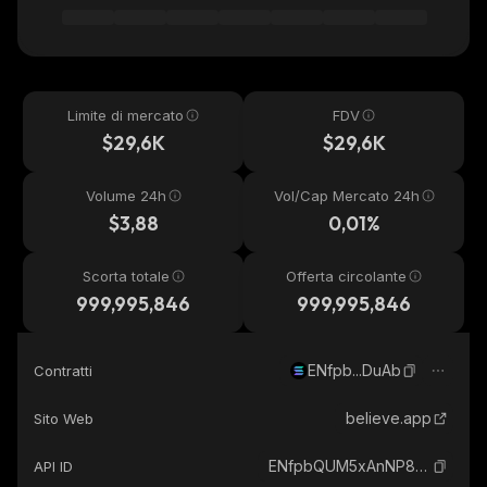
Limite di mercato
FDV
$29,6K
$29,6K
Volume 24h
Vol/Cap Mercato 24h
$3,88
0,01%
Scorta totale
Offerta circolante
999,995,846
999,995,846
ENfpb...DuAb
Contratti
believe.app
Sito Web
ENfpbQUM5xAnNP8ecyEQGFJ6KwbuPjMwv7ZjR29cDuAb_solana
API ID