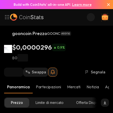
Build with CoinStats’ all-in-one API.
Learn more
gooncoin Prezzo
GOONC
#8916
$0,0000296
0,9
%
฿0
Swappa
Segnala
Panoramica
Partecipazioni
Mercati
Notizia
Aggi
Prezzo
Limite di mercato
Offerta Disponibile