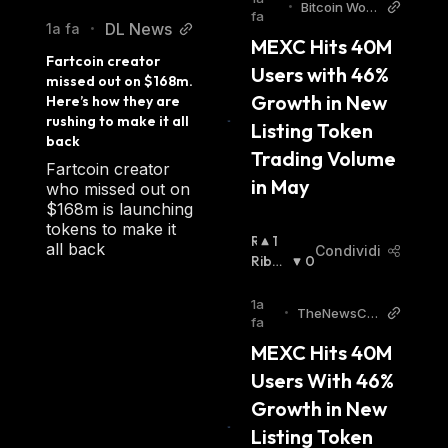
•
Bitcoin Worl
fa
d
DL News
1a fa
•
MEXC Hits 40M 
Fartcoin creator 
Users with 46% 
missed out on $168m. 
Growth in New 
Here’s how they are 
rushing to make it all 
Listing Token 
back
Trading Volume 
Fartcoin creator
in May
who missed out on
$168m is launching
tokens to make it
R
1
all back
Condividi
I
Ribas
0
A
Sista
:
L
1a
•
TheNewsCry
Z
fa
pto
I
MEXC Hits 40M 
S
Users With 46% 
T
A
Growth in New 
:
Listing Token 