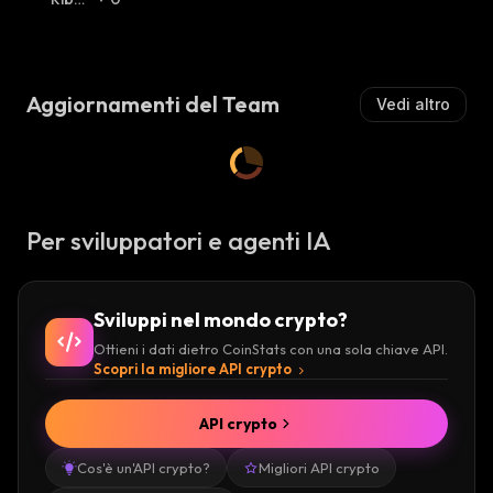
A
Sista
:
A
Sista
:
L
L
Z
Z
I
I
S
Aggiornamenti del Team
Vedi altro
S
T
T
A
A
:
:
Per sviluppatori e agenti IA
Sviluppi nel mondo crypto?
Ottieni i dati dietro CoinStats con una sola chiave API.
Scopri la migliore API crypto
API crypto
Cos'è un'API crypto?
Migliori API crypto