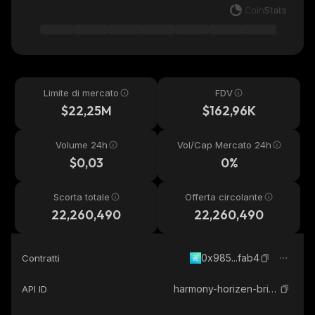
Limite di mercato
FDV
$22,25M
$162,96K
Volume 24h
Vol/Cap Mercato 24h
$0,03
0%
Scorta totale
Offerta circolante
22,260,490
22,260,490
0x985...fab4
Contratti
harmony-horizen-bridged-usdc-harmony
API ID