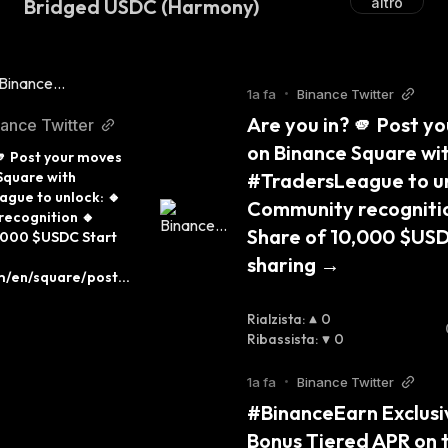
Bridged USDC (Harmony)
altro
1a fa
•
Binance Twitter
Are you in? 🫵 Post yo
ance Twitter
on Binance Square wit
🫵 Post your moves 
quare with 
#TradersLeague to unl
gue to unlock: 🔸 
Community recognitio
ecognition 🔸 
Share of 10,000 $USD
,000 $USDC Start 
sharing →
m/en/square/post…
Rialzista
:
0
Ribassista
:
0
1a fa
•
Binance Twitter
#BinanceEarn Exclusiv
Bonus Tiered APR on t