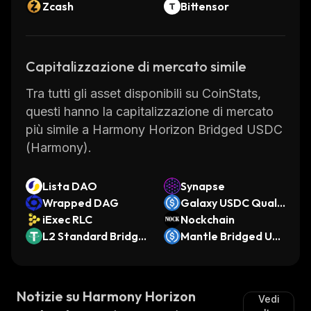
Zcash
Bittensor
Capitalizzazione di mercato simile
Tra tutti gli asset disponibili su CoinStats,
questi hanno la capitalizzazione di mercato
più simile a Harmony Horizon Bridged USDC
(Harmony).
Lista DAO
Synapse
Wrapped DAG
Galaxy USDC Qualit
iExec RLC
y (Ethereum)
Nockchain
L2 Standard Bridge
Mantle Bridged US
d USDT (Base)
DC (Mantle)
Notizie su Harmony Horizon
Vedi