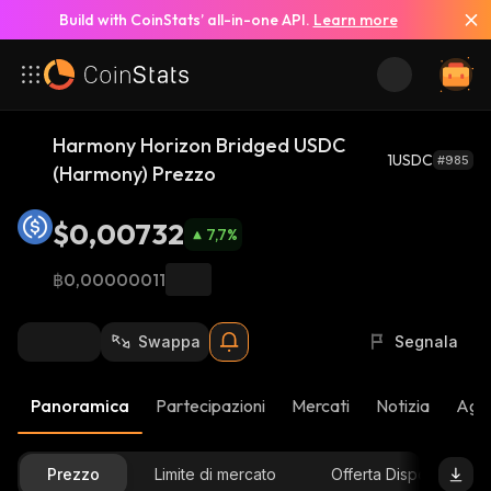
Build with CoinStats’ all-in-one API.
Learn more
Harmony Horizon Bridged USDC
1USDC
#985
(Harmony) Prezzo
$0,00732
7,7
%
฿0,00000011
Swappa
Segnala
Panoramica
Partecipazioni
Mercati
Notizia
Aggi
Prezzo
Limite di mercato
Offerta Disponibile