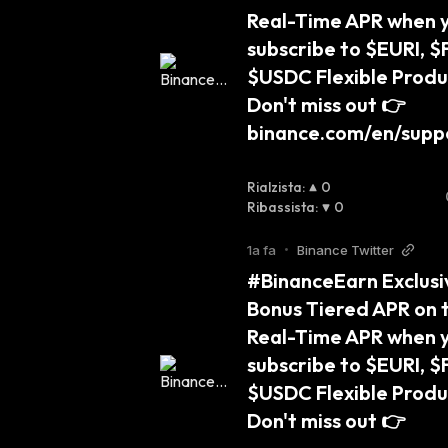
Real-Time APR when y
subscribe to $EURI, $
$USDC Flexible Produc
Don't miss out 👉 
binance.com/en/supp
Rialzista
:
0
Ribassista
:
0
1a fa
•
Binance Twitter
#BinanceEarn Exclusiv
Bonus Tiered APR on t
Real-Time APR when y
subscribe to $EURI, $
$USDC Flexible Produc
Don't miss out 👉