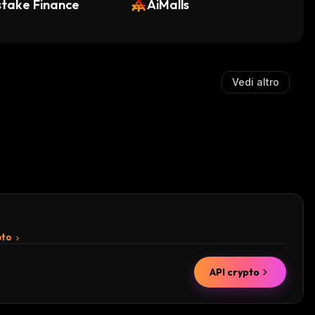
take Finance
AiMalls
Vedi altro
pto
API crypto