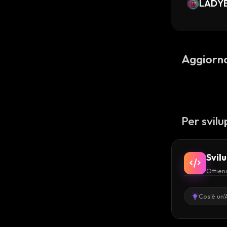
LADY
Aggiorn
Per svilu
Svil
Ottieni
Cos'è un'