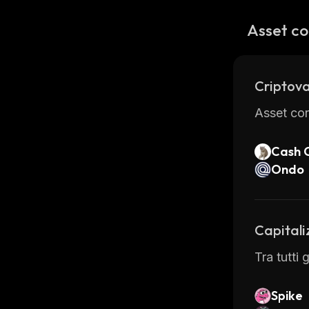
Asset co
Criptova
Asset con
Cash 
Ondo
Capitali
Tra tutti
Spike