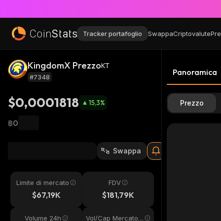
Tracker portafoglio
Swappa
Criptovalute
Pre
KingdomX Prezzo
KT
Panoramica
#7348
$0,0001818
15,3
%
Prezzo
฿0
Swappa
Limite di mercato
FDV
$67,19K
$181,79K
Volume 24h
Vol/Cap Mercato