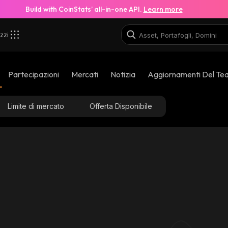
Build with CoinStats’ all-in-one API.
Learn more
zzi
Partecipazioni
Mercati
Notizia
Aggiornamenti Del Te
Limite di mercato
Offerta Disponibile