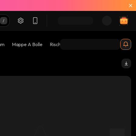
am
Mappe A Bolle
Rischi 😱