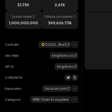
24h
$1,75K
2,61%
Scorta totale
Offerta circolante
1,000,000,000
369,626,738
0x52d...4ba3
Contratti
kingdomx.co
Sito Web
kingdomx
API ID
COMUNITÀ
bscscan.com
Esploratori
BNB Chain Ecosystem
Categorie