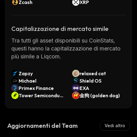
Zcash
XRP
Capitalizzazione di mercato simile
Tra tutti gli asset disponibili su CoinStats,
questi hanno la capitalizzazione di mercato
più simile a Liqcom.
Zapzy
relaxed cat
Michael
Shield OS
Primex Finance
EXA
Tower Semiconduct
金狗 (golden dog)
or • Robinhood Tok
en
Aggiornamenti del Team
Vedi altro