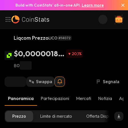
Build with CoinStats’ all-in-one API.
Learn more
Liqcom Prezzo
LICO
#14072
$0,00000185
20,1
%
8
฿0
Swappa
Segnala
Panoramica
Partecipazioni
Mercati
Notizia
Aggi
Prezzo
Limite di mercato
Offerta Disponibile