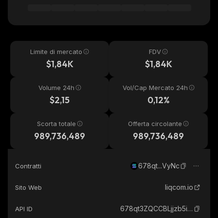
Limite di mercato
FDV
$1,84K
$1,84K
Volume 24h
Vol/Cap Mercato 24h
$2,15
0,12%
Scorta totale
Offerta circolante
989,736,489
989,736,489
678qt...VyNc
Contratti
liqcom.io
Sito Web
678qt3ZQCCBLjjzb5iC5FVmav94ayRiwsz3FUysrVyNc_solana
API ID