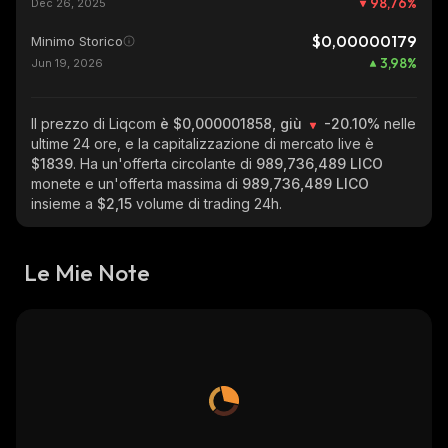
98,76
%
Dec 26, 2025
$0,00000179
Minimo Storico
3,98
%
Jun 19, 2026
Il prezzo di Liqcom
è $0,000001858, giù
-20.10%
nelle
ultime 24 ore, e la capitalizzazione di mercato live è
$1839
. Ha un'offerta circolante di
989,736,489 LICO
monete e un'offerta massima di
989,736,489 LICO
insieme a
$2,15
volume di trading 24h.
Le Mie Note