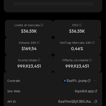
Limite di mercato
FDV
$36,55K
$36,55K
Volume 24h
Vol/Cap Mercato 24h
$169,54
0,46%
Scorta totale
Offerta circolante
999,923,451
999,923,451
BaaYh...pump
Contratti
liquidiot.app
Sito Web
BaaYhmQBjX3B6JAayG5mDbhziyKsf4KDr9ZHzaEhpump_solana
API ID