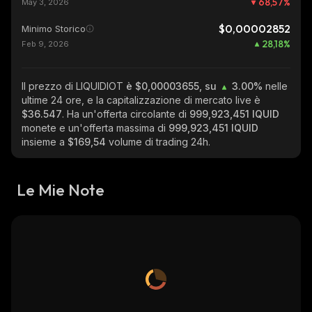
68,57
%
May 3, 2026
$0,00002852
Minimo Storico
28,18
%
Feb 9, 2026
Il prezzo di LIQUIDIOT
è $0,00003655, su
3.00%
nelle
ultime 24 ore, e la capitalizzazione di mercato live è
$36.547
. Ha un'offerta circolante di
999,923,451 IQUID
monete e un'offerta massima di
999,923,451 IQUID
insieme a
$169,54
volume di trading 24h.
Le Mie Note