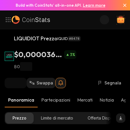
Build with CoinStats’ all-in-one API.
Learn more
LIQUIDIOT Prezzo
IQUID
#8478
$0,0000365
3
%
5
฿0
Swappa
Segnala
Panoramica
Partecipazioni
Mercati
Notizia
Aggi
Prezzo
Limite di mercato
Offerta Disponibile