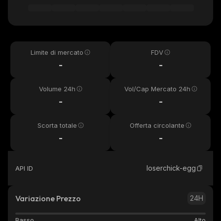
Limite di mercato
FDV
-
-
Volume 24h
Vol/Cap Mercato 24h
-
-
Scorta totale
Offerta circolante
-
-
loserchick-egg
API ID
Variazione Prezzo
24H
Basso
Alto