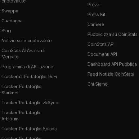
criptovalute
Prezzi
Swappa
Press Kit
Guadagna
Carriere
Blog
Pubblicizza su CoinStats
Notizie sulle criptovalute
CoinStats API
CoinStats AI Analisi di
Documenti API
Mercato
Dashboard API Pubblica
Programma di Affiliazione
Feed Notizie CoinStats
Tracker di Portafoglio DeFi
Chi Siamo
Tracker Portafoglio
Starknet
Tracker Portafoglio zkSync
Tracker Portafoglio
Arbitrum
Tracker Portafoglio Solana
Tracker Portafoglio