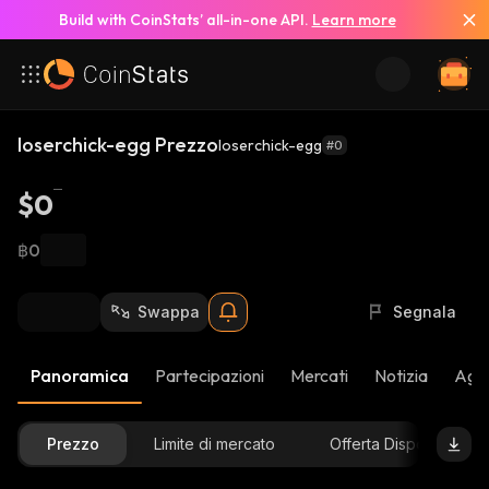
Build with CoinStats’ all-in-one API.
Learn more
loserchick-egg Prezzo
loserchick-egg
#0
$0
฿0
Swappa
Segnala
Panoramica
Partecipazioni
Mercati
Notizia
Aggi
Prezzo
Limite di mercato
Offerta Disponibile