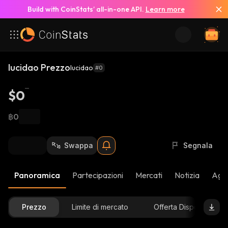
Build with CoinStats’ all-in-one API.
Learn more
lucidao Prezzo
lucidao
#0
$0
฿0
Swappa
Segnala
Panoramica
Partecipazioni
Mercati
Notizia
Aggi
Prezzo
Limite di mercato
Offerta Disponibile