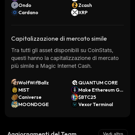
Ondo
Zcash
Cardano
XRP
Capitalizzazione di mercato simile
Tra tutti gli asset disponibili su CoinStats,
questi hanno la capitalizzazione di mercato
più simile a Magic Internet Cash.
WolfWifBallz
QUANTUM CORE
MIST
Make Ethereum Gr
Caniverse
eat Again
$BTC25
MOONDOGE
Vexor Terminal
Aggiornamenti del Team
Vedi altro