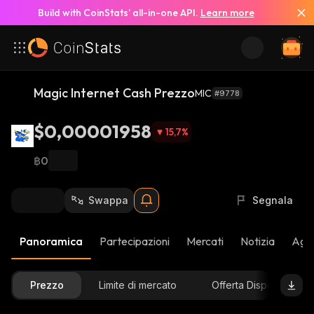
Build with CoinStats’ all-in-one API.
Learn more
Magic Internet Cash Prezzo
MIC
#9778
$0,00001958
15,7
%
฿0
Swappa
Segnala
Panoramica
Partecipazioni
Mercati
Notizia
Aggi
Prezzo
Limite di mercato
Offerta Disponibile