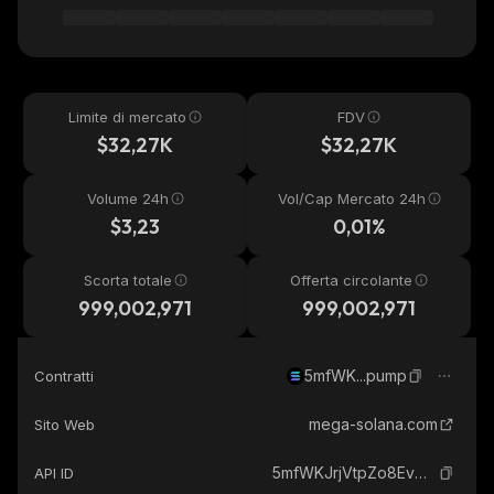
Limite di mercato
FDV
$32,27K
$32,27K
Volume 24h
Vol/Cap Mercato 24h
$3,23
0,01%
Scorta totale
Offerta circolante
999,002,971
999,002,971
5mfWK...pump
Contratti
mega-solana.com
Sito Web
5mfWKJrjVtpZo8EvwbytFWH5X6T8YecxrrYCgskjpump_solana
API ID