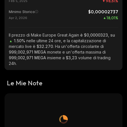
98,61
%
Feb 5, 2025
$0,00002737
Minimo Storico
18,01
%
Apr 2, 2026
Il prezzo di Make Europe Great Again
è $0,0000323, su
1.50%
nelle ultime 24 ore, e la capitalizzazione di
mercato live è
$32.270
. Ha un'offerta circolante di
999,002,971 MEGA
monete e un'offerta massima di
999,002,971 MEGA
insieme a
$3,23
volume di trading
24h.
Le Mie Note