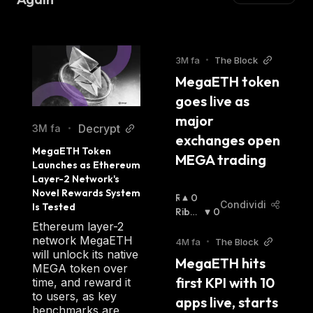
3M fa
•
The Block
MegaETH token 
goes live as 
major 
Decrypt
3M fa
•
exchanges open 
MegaETH Token 
MEGA trading
Launches as Ethereum 
Layer-2 Network's 
Novel Rewards System 
R
0
Condividi
Is Tested
I
Ribas
0
A
Sista
:
Ethereum layer-2
L
network MegaETH
4M fa
•
The Block
Z
will unlock its native
MegaETH hits 
I
MEGA token over
first KPI with 10 
S
time, and reward it
T
to users, as key
apps live, starts 
A
benchmarks are