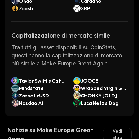
Ondo
Cardano
Zcash
XRP
Capitalizzazione di mercato simile
Tra tutti gli asset disponibili su CoinStats,
questi hanno la capitalizzazione di mercato
più simile a Make Europe Great Again.
Taylor Swift's Cat B
JOOCE
enji
Mindstate
Wrapped Virgin Ge
Zasset zUSD
n-0 CryptoKittties
CHONKY [OLD]
Nasdao Ai
Luca Netz's Dog
Notizie su Make Europe Great
Vedi
Again
altro