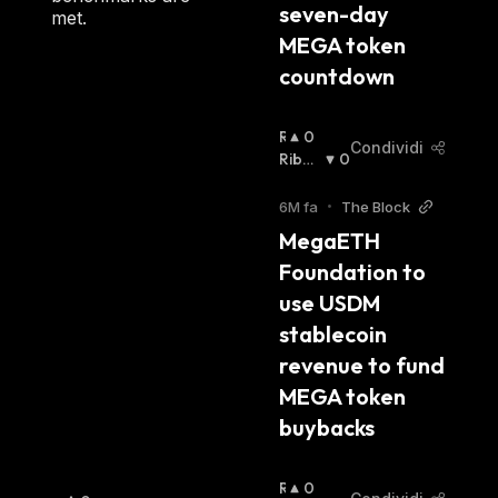
seven-day 
:
met.
MEGA token 
countdown
R
0
Condividi
I
Ribas
0
A
Sista
:
L
6M fa
•
The Block
Z
MegaETH 
I
Foundation to 
S
T
use USDM 
A
stablecoin 
:
revenue to fund 
MEGA token 
buybacks
R
0