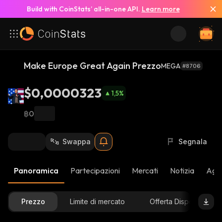
Build with CoinStats’ all-in-one API.
Learn more
Make Europe Great Again Prezzo
MEGA
#8706
$0,0000323
1,5
%
฿0
Swappa
Segnala
Panoramica
Partecipazioni
Mercati
Notizia
Aggi
Prezzo
Limite di mercato
Offerta Disponibile