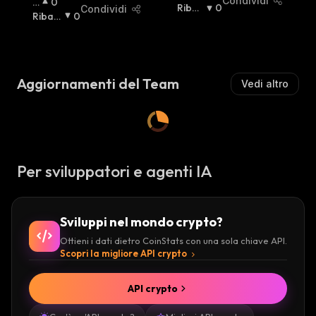
Condividi
R
0
I
Ribas
0
Condividi
I
Ribas
0
A
Sista
:
A
Sista
:
L
Lz
Z
Is
I
T
S
Aggiornamenti del Team
Vedi altro
A
T
:
A
:
Per sviluppatori e agenti IA
Sviluppi nel mondo crypto?
Ottieni i dati dietro CoinStats con una sola chiave API.
Scopri la migliore API crypto
API crypto