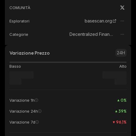
COMUNITÀ
basescan.org
Esploratori
Decentralized Finance (DeFi)
Categorie
Variazione Prezzo
24H
Basso
Alto
0
%
Variazione 1h
39
%
Variazione 24h
96,1
%
Variazione 7d