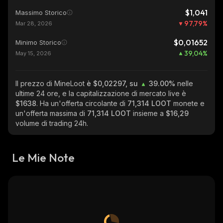
$1,041
Massimo Storico
97,79
%
Mar 28, 2026
$0,01652
Minimo Storico
39,04
%
May 15, 2026
Il prezzo di MineLoot
è $0,02297, su
39.00%
nelle
ultime 24 ore, e la capitalizzazione di mercato live è
$1638
. Ha un'offerta circolante di
71,314 LOOT
monete e
un'offerta massima di
71,314 LOOT
insieme a
$16,29
volume di trading 24h.
Le Mie Note