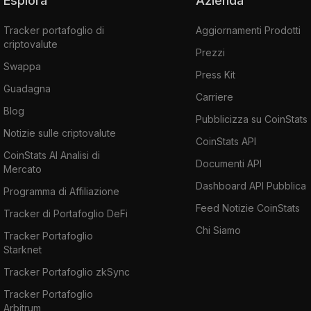
Esplora
Azienda
Tracker portafoglio di
Aggiornamenti Prodotti
criptovalute
Prezzi
Swappa
Press Kit
Guadagna
Carriere
Blog
Pubblicizza su CoinStats
Notizie sulle criptovalute
CoinStats API
CoinStats AI Analisi di
Documenti API
Mercato
Dashboard API Pubblica
Programma di Affiliazione
Feed Notizie CoinStats
Tracker di Portafoglio DeFi
Chi Siamo
Tracker Portafoglio
Starknet
Tracker Portafoglio zkSync
Tracker Portafoglio
Arbitrum