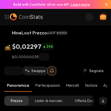
Build with CoinStats’ all-in-one API.
Learn more
MineLoot Prezzo
LOOT
#14159
$0,02297
39
%
฿0,00000035
Swappa
Segnala
Panoramica
Partecipazioni
Mercati
Notizia
Aggi
Prezzo
Limite di mercato
Offerta Disponibile