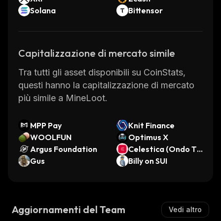
Solana
Bittensor
Capitalizzazione di mercato simile
Tra tutti gli asset disponibili su CoinStats,
questi hanno la capitalizzazione di mercato
più simile a MineLoot.
MPP Pay
Knit Finance
WOOLFUN
Optimus X
Argus Foundation
Celestica (Ondo To
Gus
kenized)
Billy on SUI
Aggiornamenti del Team
Vedi altro