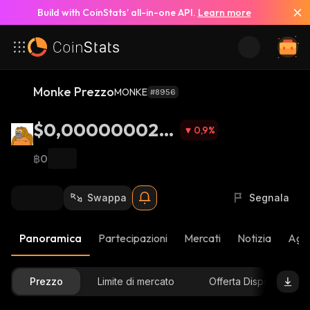
Build with CoinStats’ all-in-one API.
Learn more
Monke Prezzo
MONKE
#8956
$0,000000029
0,9
%
22
฿0
Swappa
Segnala
Panoramica
Partecipazioni
Mercati
Notizia
Aggi
Prezzo
Limite di mercato
Offerta Disponibile