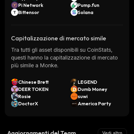
Pi Network
Pump.fun
Bittensor
Solana
Capitalizzazione di mercato simile
Tra tutti gli asset disponibili su CoinStats,
questi hanno la capitalizzazione di mercato
più simile a Monke.
Chinese Brett
LEGEND
DEER TOKEN
Dumb Money
Rosie
suwi
DoctorX
America Party
Aggiornamenti del Team
Vedi altro