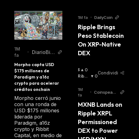
1M fa
•
DailyCoin
Ripple Brings 
Peso Stablecoin 
On XRP-Native 
1M
DiarioBitc
DEX
•
fa
oin
Morpho capta USD 
R
0
$175 millones de 
Condividi
I
Ribas
0
Paradigm y a16z 
A
Sista
:
crypto para acelerar 
L
créditos onchain
1M
•
Coinspeake
Z
fa
Morpho cerró junio
r
I
MXNB Lands on 
con una ronda de
S
USD $175 millones
Ripple XRPL 
T
liderada por
A
Permissioned 
Paradigm, a16z
:
crypto y Ribbit
DEX to Power 
Capital, en medio de