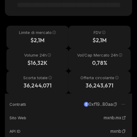
Limite di mercato
FDV
$2,1M
$2,1M
Volume 24h
Vol/Cap Mercato 24h
$16,32K
0,78%
Scorta totale
Offerta circolante
36,244,071
36,243,671
0xf19...80aa
Contratti
mxnb.mx
Sito Web
mxnb
API ID