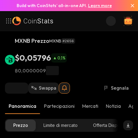
Build with CoinStats’ all-in-one API.
Learn more
MXNB Prezzo
MXNB
#2656
$0,05796
0,1
%
฿0,0000009
Swappa
Segnala
Panoramica
Partecipazioni
Mercati
Notizia
Aggi
Prezzo
Limite di mercato
Offerta Disponibile