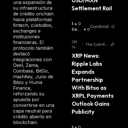
USD/MXN 
una expansión de
Settlement Rail
su infraestructura
de crédito onchain
hacia plataformas
R
0
fintech, custodios,
Condividi
I
Ribas
0
exchanges e
A
Sista
:
instituciones
L
financieras. El
2M
•
The Coin Re
Z
fa
protocolo también
public
I
destacó
XRP News: 
S
integraciones con
Ripple Labs 
T
Deel, Zama,
A
Coinbase, BitGo,
Expands 
:
HashKey, Juno de
Partnership 
Bitso y Huma
With Bitso as 
Finance,
reforzando su
XRPL Payments 
apuesta por
Outlook Gains 
convertirse en una
capa neutral para
Publicity
crédito abierto en
blockchain.
R
0