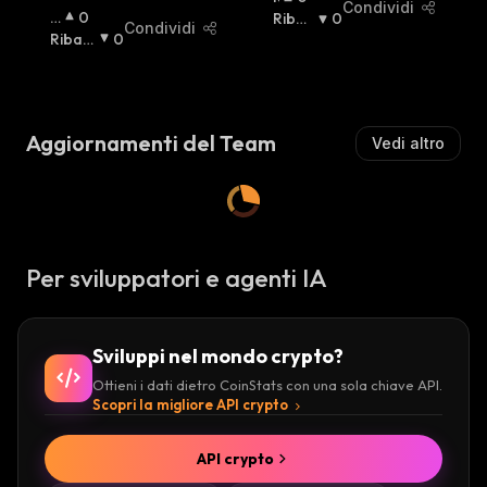
Condividi
R
0
I
Ribas
0
Condividi
I
Ribas
0
A
Sista
:
A
Sista
:
L
Lz
Z
Is
I
T
S
Aggiornamenti del Team
Vedi altro
A
T
:
A
:
Per sviluppatori e agenti IA
Sviluppi nel mondo crypto?
Ottieni i dati dietro CoinStats con una sola chiave API.
Scopri la migliore API crypto
API crypto