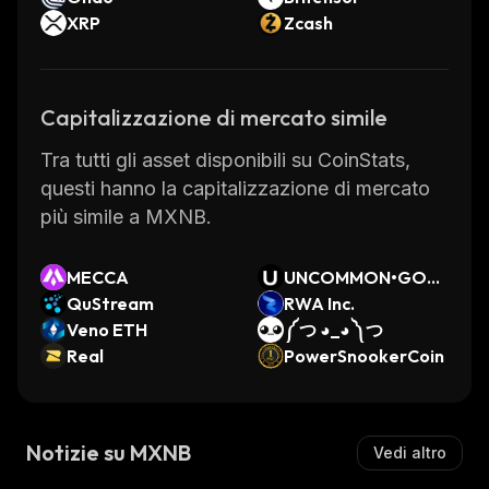
XRP
Zcash
Capitalizzazione di mercato simile
Tra tutti gli asset disponibili su CoinStats,
questi hanno la capitalizzazione di mercato
più simile a MXNB.
MECCA
UNCOMMON•GOO
QuStream
DS
RWA Inc.
Veno ETH
༼ つ ◕_◕ ༽つ
Real
PowerSnookerCoin
Notizie su MXNB
Vedi altro