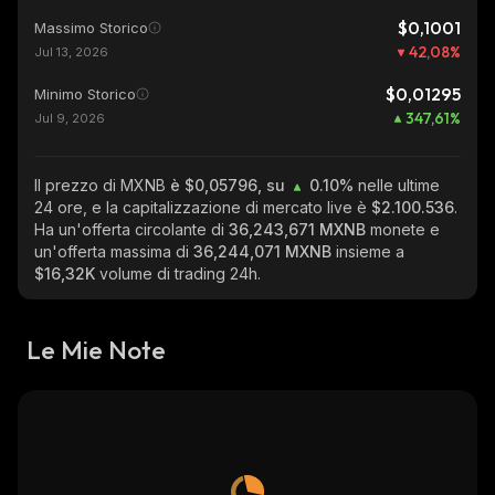
$0,1001
Massimo Storico
42,08
%
Jul 13, 2026
$0,01295
Minimo Storico
347,61
%
Jul 9, 2026
Il prezzo di MXNB
è $0,05796, su
0.10%
nelle ultime
24 ore, e la capitalizzazione di mercato live è
$2.100.536
.
Ha un'offerta circolante di
36,243,671 MXNB
monete e
un'offerta massima di
36,244,071 MXNB
insieme a
$16,32K
volume di trading 24h.
Le Mie Note