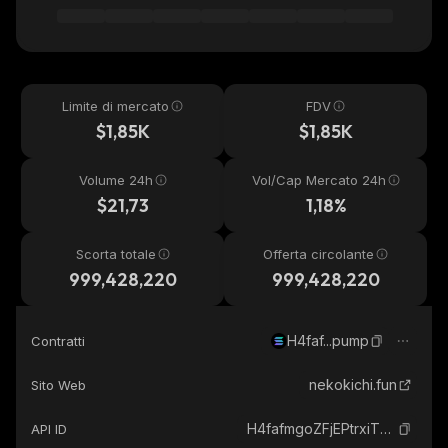
Limite di mercato
FDV
$1,85K
$1,85K
Volume 24h
Vol/Cap Mercato 24h
$21,73
1,18%
Scorta totale
Offerta circolante
999,428,220
999,428,220
H4faf...pump
Contratti
nekokichi.fun
Sito Web
H4fafmgoZFjEPtrxiTFFwKa8xTXqRbGaeA5oWQCHpump_solana
API ID