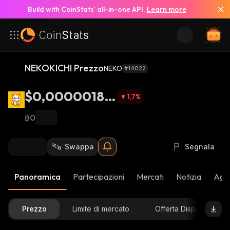
Build with CoinStats’ all-in-one API.
Learn more
NEKOKICHI Prezzo
NEKO
#14022
$0,00000184
1,7
%
7
฿0
Swappa
Segnala
Panoramica
Partecipazioni
Mercati
Notizia
Aggi
Prezzo
Limite di mercato
Offerta Disponibile