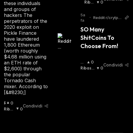
I
Ribas
0
these individuals
A
Sista
:
and groups of
L
hackers The
5a
•
Reddit r/crytpto
Z
fa
perpetrators of the
currency
I
2020 exploit on
SO Many 
S
Pickle Finance
ShitCoins To 
T
have laundered
A
1,800 Ethereum
Choose From!
:
(worth roughly
$4.68 million using
Ri
0
an ETH rate of
Condividi
Al
Ribassi
0
$2,600) through
Zis
Sta
:
the popular
Ta
:
Tornado Cash
mixer. According to
[&#8230;]
R
0
Condividi
I
Ribas
0
A
Sista
:
L
Z
I