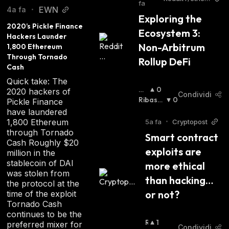
fa
um
EWN
4a fa
•
Exploring the 
2020’s Pickle Finance 
Ecosystem 3: 
Hackers Launder 
Non-Arbitrum 
1,800 Ethereum 
Through Tornado 
Rollup DeFi
Cash
Quick take: The
Ri
0
2020 hackers of
Condividi
Al
Ribassi
0
Pickle Finance
Zis
Sta
:
have laundered
Ta
:
1,800 Ethereum
5a fa
•
Cryptopost
through Tornado
Smart contract 
Cash Roughly $20
exploits are 
million in the
stablecoin of DAI
more ethical 
was stolen from
than hacking… 
the protocol at the
or not?
time of the exploit
Tornado Cash
continues to be the
R
1
preferred mixer for
Condividi