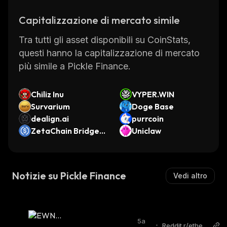
attracted many new users who are looking for
Capitalizzazione di mercato simile
ways to generate passive income from their
crypto holdings. With its low fees and fast
Tra tutti gli asset disponibili su CoinStats,
transaction times, Pickle Finance is quickly
questi hanno la capitalizzazione di mercato
becoming one of the most popular DeFi
più simile a Pickle Finance.
protocols in the space.
Chiliz Inu
VYPER.WIN
Survarium
Doge Base
dealign.ai
purrcoin
ZetaChain Bridged
Uniclaw
USDC.BSC (ZetaCh
ain)
Notizie su Pickle Finance
Vedi altro
5a
•
Reddit r/ethere