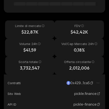
Limite di mercato
FDV
$22,87K
$42,42K
Volume 24h
Vol/Cap Mercato 24h
$41,59
0,18%
Scorta totale
Offerta circolante
3,732,547
2,012,006
0x429...1ca5
Contratti
pickle.finance
Sito Web
pickle-finance
API ID