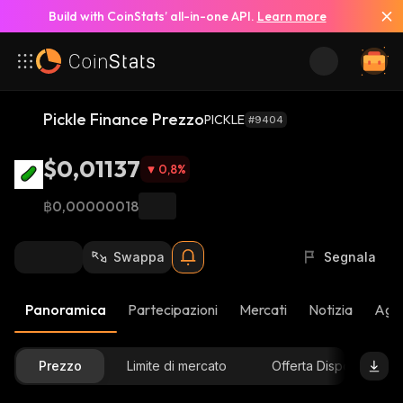
Build with CoinStats’ all-in-one API.
Learn more
Pickle Finance Prezzo
PICKLE
#9404
$0,01137
0,8
%
฿0,00000018
Swappa
Segnala
Panoramica
Partecipazioni
Mercati
Notizia
Aggi
Prezzo
Limite di mercato
Offerta Disponibile