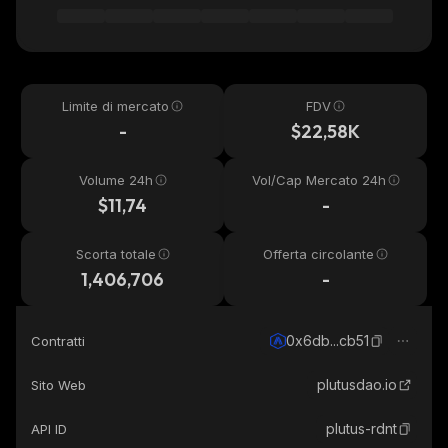
Limite di mercato
FDV
-
$22,58K
Volume 24h
Vol/Cap Mercato 24h
$11,74
-
Scorta totale
Offerta circolante
1,406,706
-
0x6db...cb51
Contratti
plutusdao.io
Sito Web
plutus-rdnt
API ID