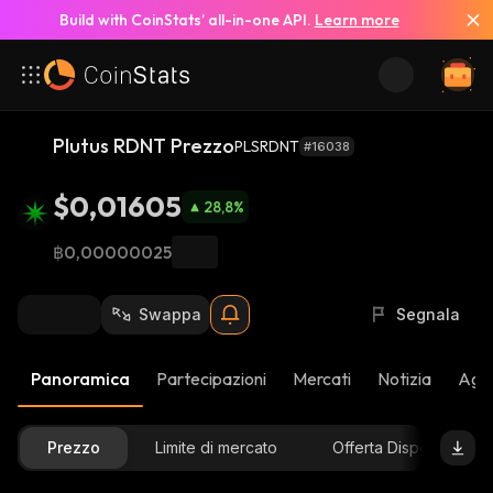
Build with CoinStats’ all-in-one API.
Learn more
Plutus RDNT Prezzo
PLSRDNT
#16038
$0,01605
28,8
%
฿0,00000025
Swappa
Segnala
Panoramica
Partecipazioni
Mercati
Notizia
Aggi
Prezzo
Limite di mercato
Offerta Disponibile