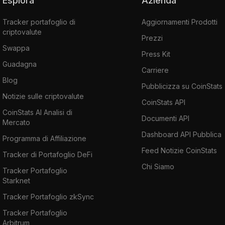
Esplora
Azienda
Tracker portafoglio di
Aggiornamenti Prodotti
criptovalute
Prezzi
Swappa
Press Kit
Guadagna
Carriere
Blog
Pubblicizza su CoinStats
Notizie sulle criptovalute
CoinStats API
CoinStats AI Analisi di
Documenti API
Mercato
Dashboard API Pubblica
Programma di Affiliazione
Feed Notizie CoinStats
Tracker di Portafoglio DeFi
Chi Siamo
Tracker Portafoglio
Starknet
Tracker Portafoglio zkSync
Tracker Portafoglio
Arbitrum