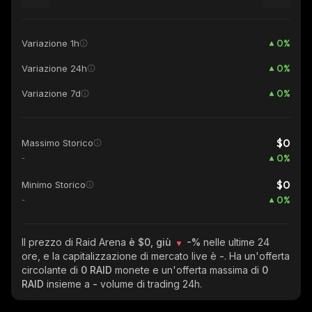
0
%
Variazione 1h
0
%
Variazione 24h
0
%
Variazione 7d
$0
Massimo Storico
0
%
-
$0
Minimo Storico
0
%
-
Il prezzo di Raid Arena
è $0, giù
-%
nelle ultime 24
ore, e la capitalizzazione di mercato live è
-
. Ha un'offerta
circolante di
0 RAID
monete e un'offerta massima di
0
RAID
insieme a
-
volume di trading 24h.