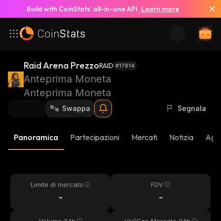
Build with CoinStats’ all-in-one API.
Learn more
Raid Arena Prezzo
RAID
#17814
Anteprima Moneta
Anteprima Moneta
Swappa
Segnala
Panoramica
Partecipazioni
Mercati
Notizia
Aggi
Limite di mercato
FDV
-
-