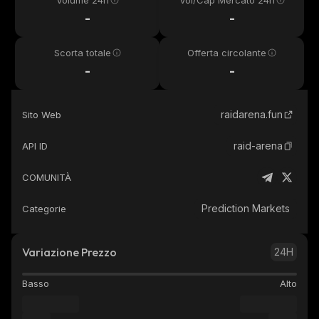
Volume 24h
Vol/Cap Mercato 24h
-
-
Scorta totale
Offerta circolante
-
-
raidarena.fun
Sito Web
raid-arena
API ID
COMUNITÀ
Prediction Markets
Categorie
Variazione Prezzo
24H
Basso
Alto