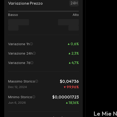
Variazione Prezzo
24H
Basso
Alto
0,6
%
Variazione 1h
2,3
%
Variazione 24h
4,7
%
Variazione 7d
$0,04736
Massimo Storico
99,96
%
Dec 12, 2024
$0,00001723
Minimo Storico
18,16
%
Jun 6, 2026
Le Mie 