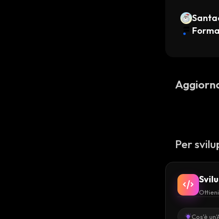
Santa
Forma
Aggiorn
Per svilu
Svil
Ottieni
Cos'è un'