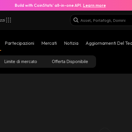
Build with CoinStats’ all-in-one API.
Learn more
zzi
Partecipazioni
Mercati
Notizia
Aggiornamenti Del Te
Limite di mercato
Offerta Disponibile