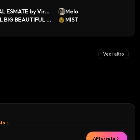
AL ESMATE by Virtu
Melo
L BIG BEAUTIFUL B
MIST
Vedi altro
pto
API crypto