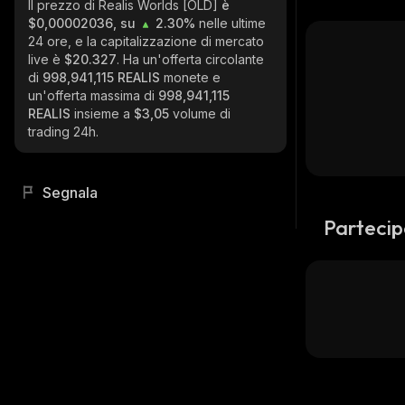
Il prezzo di Realis Worlds [OLD]
è
$0,00002036, su
2.30%
nelle ultime
24 ore, e la capitalizzazione di mercato
live è
$20.327
. Ha un'offerta circolante
di
998,941,115 REALIS
monete e
un'offerta massima di
998,941,115
REALIS
insieme a
$3,05
volume di
trading 24h.
Segnala
Partecip