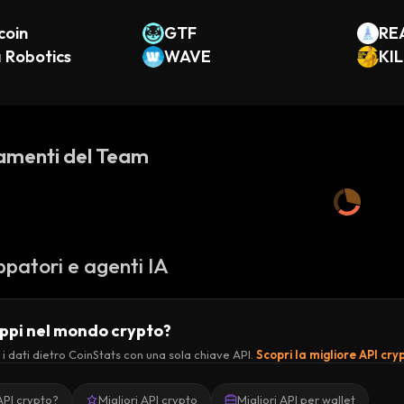
coin
GTF
RE
 Robotics
WAVE
als
KIL
ILL
amenti del Team
ppatori e agenti IA
uppi nel mondo crypto?
 i dati dietro CoinStats con una sola chiave API.
Scopri la migliore API cry
API crypto?
Migliori API crypto
Migliori API per wallet