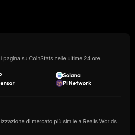
 pagina su CoinStats nelle ultime 24 ore.
P
Solana
tensor
Pi Network
talizzazione di mercato più simile a Realis Worlds