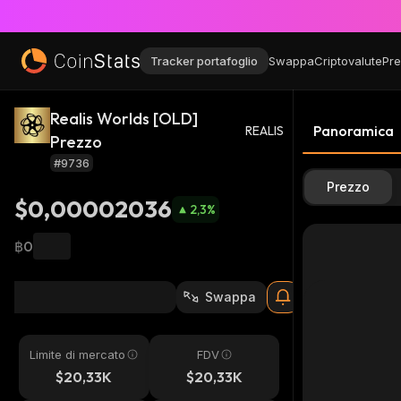
Tracker portafoglio
Swappa
Criptovalute
Pre
Realis Worlds [OLD]
Panoramica
REALIS
Prezzo
#9736
Prezzo
$0,00002036
2,3
%
฿0
Swappa
Limite di mercato
FDV
$20,33K
$20,33K