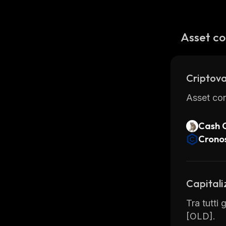
Asset co
Criptova
Asset con
Cash 
Crono
Capitali
Tra tutti 
[OLD].