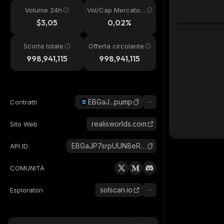
Volume 24h
Vol/Cap Mercato
24h
$3,05
0,02%
Scorta totale
Offerta circolante
998,941,115
998,941,115
EBGaJ...pump
Contratti
realisworlds.com
Sito Web
EBGaJP7srpUUN8eRdta1MsojrNtweuHYsdP3P1TRpump_solana
API ID
COMUNITÀ
solscan.io
Esploratori