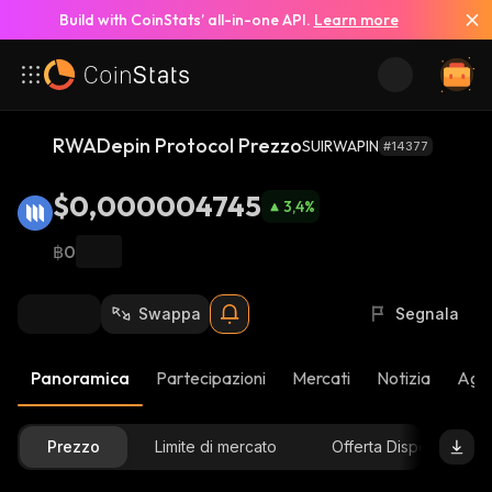
Build with CoinStats’ all-in-one API.
Learn more
RWADepin Protocol Prezzo
SUIRWAPIN
#14377
$0,000004745
3,4
%
฿0
Swappa
Segnala
Panoramica
Partecipazioni
Mercati
Notizia
Aggi
Prezzo
Limite di mercato
Offerta Disponibile