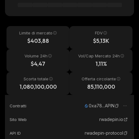
Limite di mercato
FDV
$403,88
$5,13K
Volume 24h
Vol/Cap Mercato 24h
$4,47
1,11%
Scorta totale
Offerta circolante
1,080,100,000
85,110,000
0xa78...APIN
Contratti
rwadepin.io
Sito Web
rwadepin-protocol
API ID