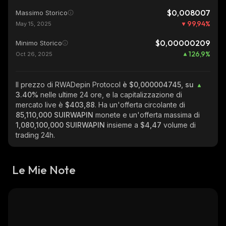
$0,008007
Massimo Storico
99,94
%
May 15, 2025
$0,00000209
Minimo Storico
126,9
%
Oct 26, 2025
Il prezzo di RWADepin Protocol
è $0,000004745, su
3.40%
nelle ultime 24 ore, e la capitalizzazione di
mercato live è
$403,88
. Ha un'offerta circolante di
85,110,000 SUIRWAPIN
monete e un'offerta massima di
1,080,100,000 SUIRWAPIN
insieme a
$4,47
volume di
trading 24h.
Le Mie Note