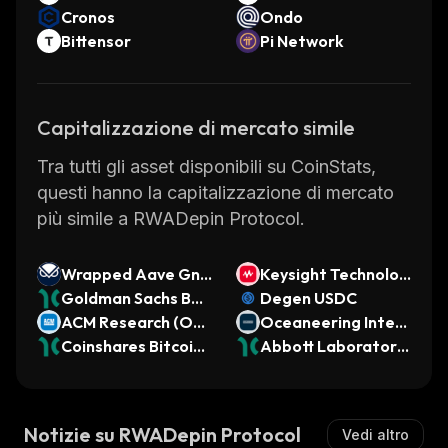
Cronos
Ondo
Bittensor
Pi Network
Capitalizzazione di mercato simile
Tra tutti gli asset disponibili su CoinStats,
questi hanno la capitalizzazione di mercato
più simile a RWADepin Protocol.
Wrapped Aave Gno
Keysight Technolog
sis GNO
Goldman Sachs BD
ies (Ondo Tokenize
Degen USDC
C (Dinari Tokenized
ACM Research (Ond
d)
Oceaneering Intern
Stock)
o Tokenized)
Coinshares Bitcoin
ational (Ondo Toke
Abbott Laboratorie
ETF Common of Be
nized)
s (Dinari Tokenized
neficial Interest (Di
Stock)
nari Tokenized ETF)
Notizie su RWADepin Protocol
Vedi altro