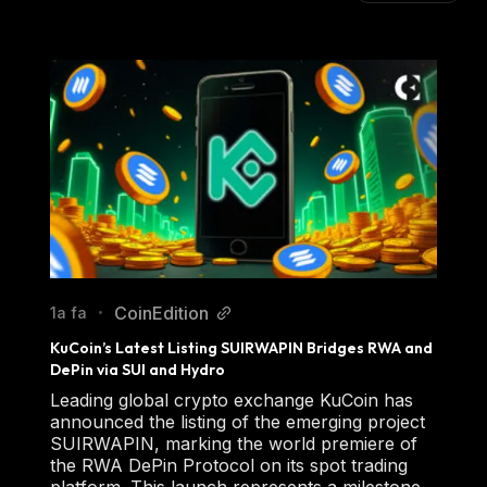
CoinEdition
1a fa
•
KuCoin’s Latest Listing SUIRWAPIN Bridges RWA and 
DePin via SUI and Hydro
Leading global crypto exchange KuCoin has
announced the listing of the emerging project
SUIRWAPIN, marking the world premiere of
the RWA DePin Protocol on its spot trading
platform. This launch represents a milestone