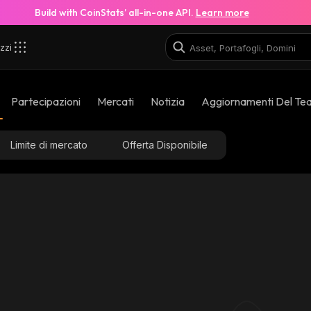
Build with CoinStats’ all-in-one API.
Learn more
zzi
Partecipazioni
Mercati
Notizia
Aggiornamenti Del Te
Limite di mercato
Offerta Disponibile