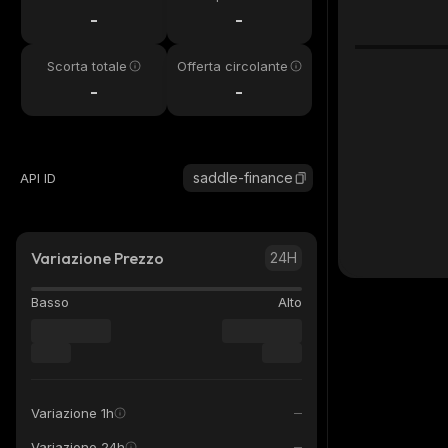
24h
-
-
Scorta totale
Offerta circolante
-
-
saddle-finance
API ID
Variazione Prezzo
24H
Basso
Alto
Variazione 1h
Variazione 24h