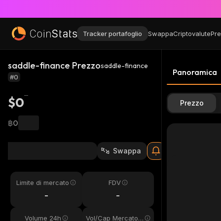
Tracker portafoglio
Swappa
Criptovalute
Pre
saddle-finance Prezzo
saddle-finance
Panoramica
#0
$0
Prezzo
฿0
Swappa
Limite di mercato
FDV
-
-
Volume 24h
Vol/Cap Mercato