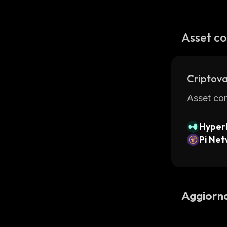
Asset co
Criptova
Asset con
Hyperl
Pi Ne
Aggiorn