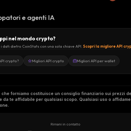
ppatori e agenti IA
uppi nel mondo crypto?
 i dati dietro CoinStats con una sola chiave API.
Scopri la migliore API cry
API crypto?
Migliori API crypto
Migliori API per wallet
he forniamo costituisce un consiglio finanziario sui prezzi de
re da te affidabile per qualsiasi scopo. Qualsiasi uso o affidam
ione.
Rimani in contatto