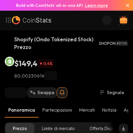
Build with CoinStats’ all-in-one API.
Learn more
Shopify (Ondo Tokenized Stock)
SHOPON
#3725
Prezzo
$149,4
0,4
%
฿0,00230616
Swappa
Segnala
Panoramica
Partecipazioni
Mercati
Notizia
Aggi
Prezzo
Limite di mercato
Offerta Disponibile