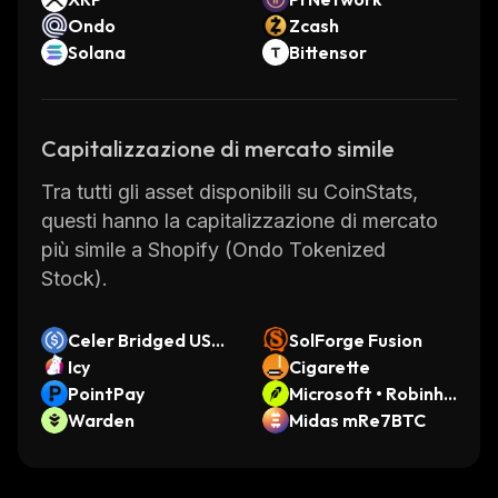
Ondo
Zcash
Solana
Bittensor
Capitalizzazione di mercato simile
Tra tutti gli asset disponibili su CoinStats,
questi hanno la capitalizzazione di mercato
più simile a Shopify (Ondo Tokenized
Stock).
Celer Bridged USD
SolForge Fusion
C (Astar)
Icy
Cigarette
PointPay
Microsoft • Robinho
Warden
od Token
Midas mRe7BTC