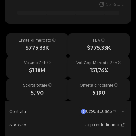
Limite di mercato
FDV
$775,33K
$775,33K
Volume 24h
Vol/Cap Mercato 24h
$1,18M
151,76%
Scorta totale
Offerta circolante
5,190
5,190
0x908...0ac5
Contratti
app.ondo.finance
Sito Web