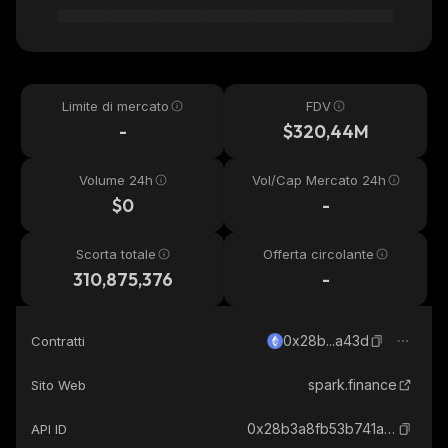
Limite di mercato
FDV
-
$320,44M
Volume 24h
Vol/Cap Mercato 24h
$0
-
Scorta totale
Offerta circolante
310,875,376
-
0x28b...a43d
Contratti
spark.finance
Sito Web
0x28b3a8fb53b741a8fd78c0fb9a6b2393d896a43d_eth
API ID