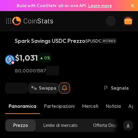
Build with CoinStats’ all-in-one API.
Learn more
Spark Savings USDC Prezzo
SPUSDC
#17863
$1,031
0
%
฿0,00001587
Swappa
Segnala
Panoramica
Partecipazioni
Mercati
Notizia
Aggi
Prezzo
Limite di mercato
Offerta Disponibile