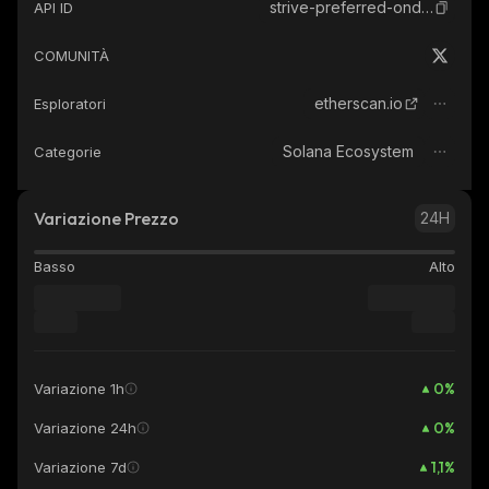
strive-preferred-ondo-tokenized
API ID
COMUNITÀ
etherscan.io
Esploratori
Solana Ecosystem
Categorie
Variazione Prezzo
24H
Basso
Alto
0
%
Variazione 1h
0
%
Variazione 24h
1,1
%
Variazione 7d