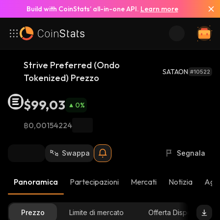
Build with CoinStats’ all-in-one API.
Learn more
Strive Preferred (Ondo
SATAON
#10522
Tokenized) Prezzo
$99,03
0
%
฿0,00154224
Swappa
Segnala
Panoramica
Partecipazioni
Mercati
Notizia
Aggi
Prezzo
Limite di mercato
Offerta Disponibile