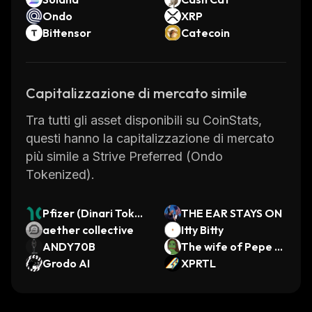
Ondo
XRP
Bittensor
Catecoin
Capitalizzazione di mercato simile
Tra tutti gli asset disponibili su CoinStats,
questi hanno la capitalizzazione di mercato
più simile a Strive Preferred (Ondo
Tokenized).
Pfizer (Dinari Token
THE EAR STAYS ON
ized Stock)
aether collective
Itty Bitty
ANDY70B
The wife of Pepe T
Grodo AI
he Frog
XPRTL