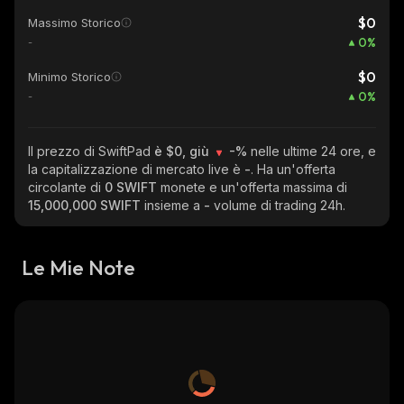
$0
Massimo Storico
0
%
-
$0
Minimo Storico
0
%
-
Il prezzo di SwiftPad
è $0, giù
-%
nelle ultime 24 ore, e
la capitalizzazione di mercato live è
-
. Ha un'offerta
circolante di
0 SWIFT
monete e un'offerta massima di
15,000,000 SWIFT
insieme a
-
volume di trading 24h.
Le Mie Note