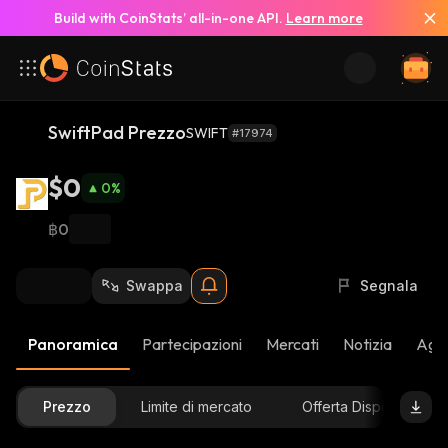
Build with CoinStats’ all-in-one API.
Learn more
SwiftPad Prezzo
SWIFT
#17974
$0
0
%
฿0
Swappa
Segnala
Panoramica
Partecipazioni
Mercati
Notizia
Aggi
Prezzo
Limite di mercato
Offerta Disponibile