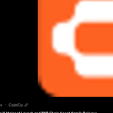
CoinCu
fa
•