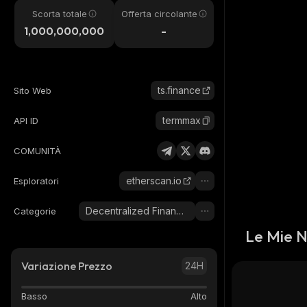
Scorta totale
Offerta circolante
1,000,000,000
-
ts.finance
Sito Web
termmax
API ID
COMUNITÀ
etherscan.io
Esploratori
Decentralized Finance (DeFi)
Categorie
Le Mie 
Variazione Prezzo
24H
Basso
Alto