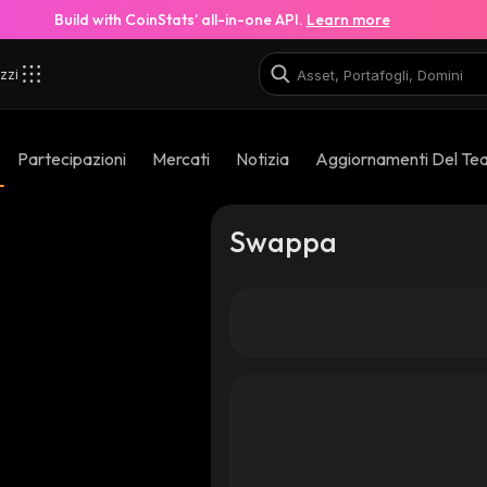
Build with CoinStats’ all-in-one API.
Learn more
zzi
Partecipazioni
Mercati
Notizia
Aggiornamenti Del Te
Swappa