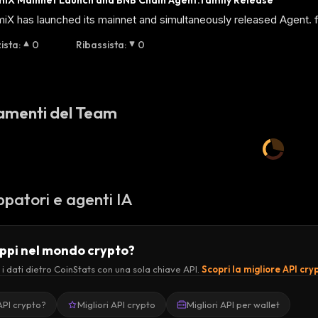
miX Mainnet Launch and BNB Chain Agent.family Release
iX has launched its mainnet and simultaneously released Agent. 
zista
:
0
Ribassista
:
0
amenti del Team
ppatori e agenti IA
uppi nel mondo crypto?
 i dati dietro CoinStats con una sola chiave API.
Scopri la migliore API cry
API crypto?
Migliori API crypto
Migliori API per wallet