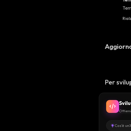
Ter
Term
Rial
Aggiorn
Per svilu
Svil
Ottieni
Cos'è un'