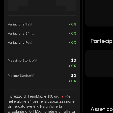
0
%
Variazione 1h
0
%
Variazione 24h
Partecip
0
%
Variazione 7d
$0
Massimo Storico
0
%
-
$0
Minimo Storico
0
%
-
Il prezzo di TermMax
è $0, giù
-%
nelle ultime 24 ore, e la capitalizzazione
di mercato live è
-
. Ha un'offerta
Asset co
circolante di
0 TMX
monete e un'offerta