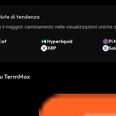
lute di tendenza
 il maggior cambiamento nelle visualizzazioni uniche di
Cat
Hyperliquid
Pi 
XRP
So
 su TermMax