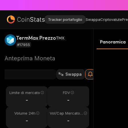
Tracker portafoglio
Swappa
Criptovalute
Pre
TermMax Prezzo
TMX
Panoramica
#17955
Anteprima Moneta
Swappa
Limite di mercato
FDV
-
-
Volume 24h
Vol/Cap Mercato
24h
-
-