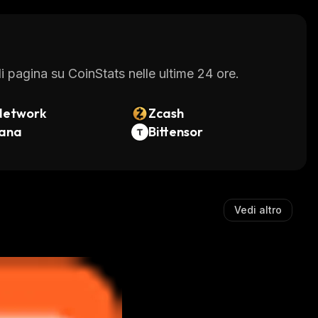
 pagina su CoinStats nelle ultime 24 ore.
Network
Zcash
lana
Bittensor
Vedi altro