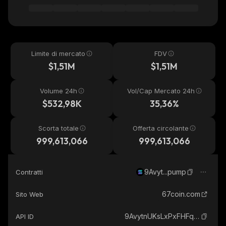
Limite di mercato
FDV
$1,51M
$1,51M
Volume 24h
Vol/Cap Mercato 24h
$532,98K
35,36%
Scorta totale
Offerta circolante
999,613,066
999,613,066
9Avyt...pump
Contratti
67coin.com
Sito Web
9AvytnUKsLxPxFHFqS6VLxaxt5p6BhYNr53SD2Chpump_solana
API ID