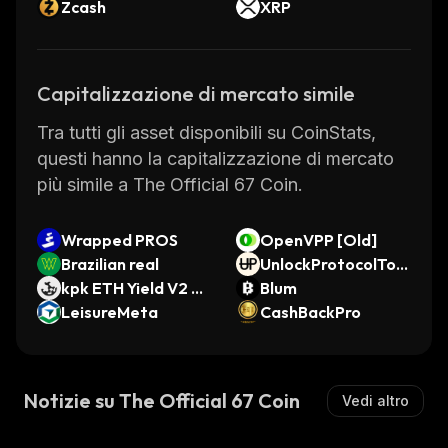
Zcash
XRP
Capitalizzazione di mercato simile
Tra tutti gli asset disponibili su CoinStats,
questi hanno la capitalizzazione di mercato
più simile a The Official 67 Coin.
Wrapped PROS
OpenVPP [Old]
Brazilian real
UnlockProtocolTok
kpk ETH Yield V2 M
en
Blum
orpho Vault (Ether
LeisureMeta
CashBackPro
eum)
Notizie su The Official 67 Coin
Vedi altro