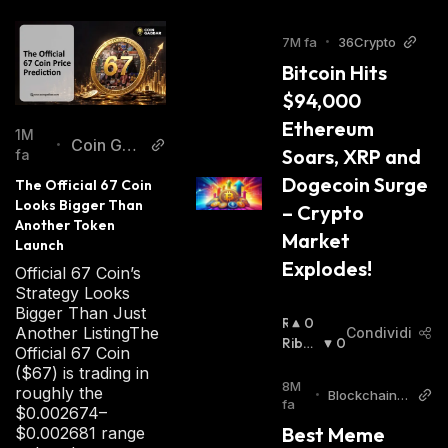
7M fa
•
36Crypto
Bitcoin Hits 
$94,000 
Ethereum 
1M
Coin Gab
•
Soars, XRP and 
fa
bar
Dogecoin Surge 
The Official 67 Coin 
Looks Bigger Than 
– Crypto 
Another Token 
Market 
Launch
Explodes!
Official 67 Coin’s
Strategy Looks
Bigger Than Just
R
0
Another ListingThe
Condividi
I
Ribas
0
Official 67 Coin
A
Sista
:
($67) is trading in
L
8M
roughly the
•
BlockchainR
Z
fa
$0.002674–
eporter
I
Best Meme 
$0.002681 range
S