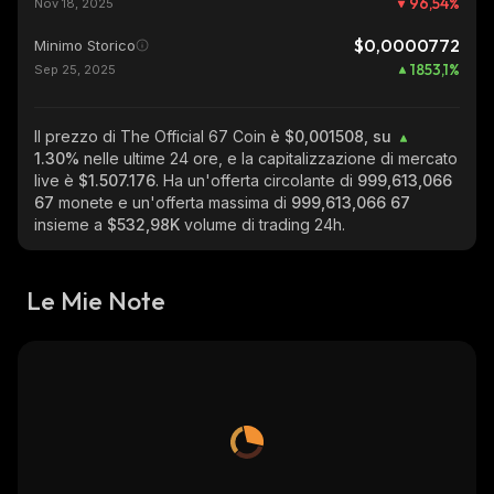
96,54
%
Nov 18, 2025
$0,0000772
Minimo Storico
1853,1
%
Sep 25, 2025
Il prezzo di The Official 67 Coin
è $0,001508, su
1.30%
nelle ultime 24 ore, e la capitalizzazione di mercato
live è
$1.507.176
. Ha un'offerta circolante di
999,613,066
67
monete e un'offerta massima di
999,613,066 67
insieme a
$532,98K
volume di trading 24h.
Le Mie Note