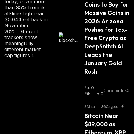
today, down more
Coins to Buy for 
T
than 95% from its
A
Massive Gains in 
all-time high near
:
$0.044 set back in
2026: Arizona 
November
Pushes for Tax-
2025. Different
Free Crypto as 
trackers show
meaningfully
DeepSnitch AI 
different market
Leads the 
cap figures r...
January Gold 
Rush
R
0
Condividi
I
Ribas
0
A
Sista
:
L
8M fa
•
36Crypto
Z
Bitcoin Near 
I
$89,000 as 
S
T
Ethereum, XRP, 