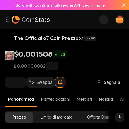
Build with CoinStats’ all-in-one API.
Learn more
The Official 67 Coin Prezzo
67
#2990
$0,001508
1,3
%
฿0,00000002
Swappa
Segnala
Panoramica
Partecipazioni
Mercati
Notizia
Aggi
Prezzo
Limite di mercato
Offerta Disponibile