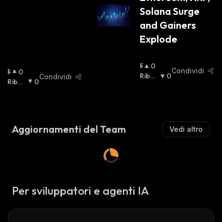
A
Solana Surge 
:
and Gainers 
Explode
R
0
Condividi
R
0
I
Ribas
0
Condividi
I
Ribas
0
A
Sista
:
A
Sista
:
L
L
Z
Z
I
I
S
Aggiornamenti del Team
Vedi altro
S
T
T
A
A
:
:
Per sviluppatori e agenti IA