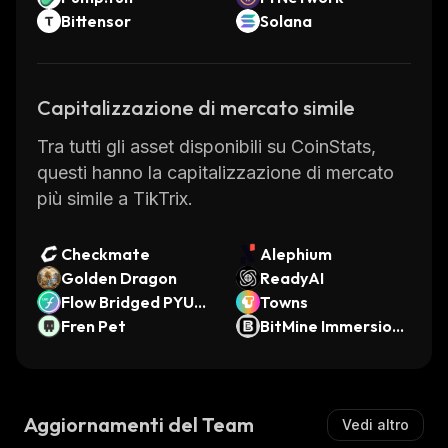
Bittensor
Solana
Capitalizzazione di mercato simile
Tra tutti gli asset disponibili su CoinStats,
questi hanno la capitalizzazione di mercato
più simile a TikTrix.
Checkmate
Alephium
Golden Dragon
ReadyAI
Flow Bridged PYUS
Towns
D (Flow)
Fren Pet
BitMine Immersion
Technologies (Ond
o Tokenized Stock)
Aggiornamenti del Team
Vedi altro