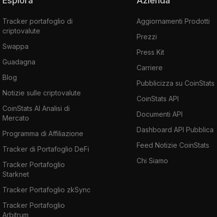
Esplora
Azienda
Tracker portafoglio di
Aggiornamenti Prodotti
criptovalute
Prezzi
Swappa
Press Kit
Guadagna
Carriere
Blog
Pubblicizza su CoinStats
Notizie sulle criptovalute
CoinStats API
CoinStats AI Analisi di
Documenti API
Mercato
Dashboard API Pubblica
Programma di Affiliazione
Feed Notizie CoinStats
Tracker di Portafoglio DeFi
Chi Siamo
Tracker Portafoglio
Starknet
Tracker Portafoglio zkSync
Tracker Portafoglio
Arbitrum