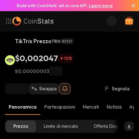
Build with CoinStats’ all-in-one API.
Learn more
TikTrix Prezzo
TRIX
#2127
$0,002047
10
%
฿0,00000003
Swappa
Segnala
Panoramica
Partecipazioni
Mercati
Notizia
Aggi
Prezzo
Limite di mercato
Offerta Disponibile