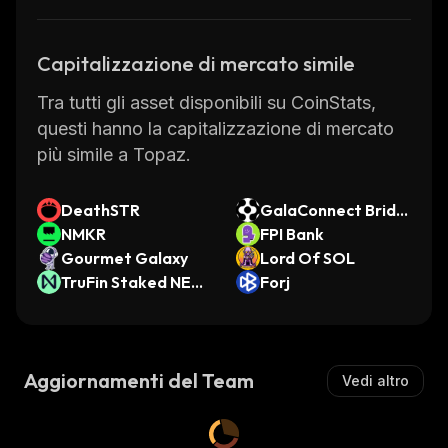
Capitalizzazione di mercato simile
Tra tutti gli asset disponibili su CoinStats,
questi hanno la capitalizzazione di mercato
più simile a Topaz.
DeathSTR
GalaConnect Bridg
NMKR
ed FET (GalaChain)
FPI Bank
Gourmet Galaxy
Lord Of SOL
TruFin Staked NEA
Forj
R
Aggiornamenti del Team
Vedi altro