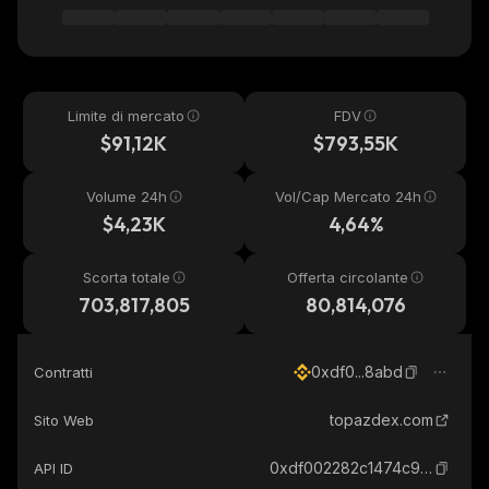
Limite di mercato
FDV
$91,12K
$793,55K
Volume 24h
Vol/Cap Mercato 24h
$4,23K
4,64%
Scorta totale
Offerta circolante
703,817,805
80,814,076
0xdf0...8abd
Contratti
topazdex.com
Sito Web
0xdf002282c1474c9592780618adda7eaa99998abd_binance_smart
API ID