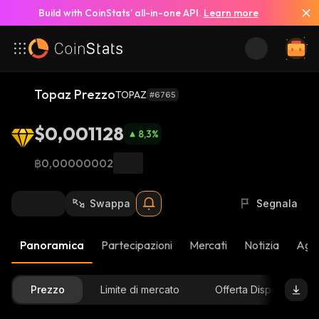
Build with CoinStats’ all-in-one API.
Learn more
Topaz Prezzo
TOPAZ
#6765
$0,001128
8,3
%
฿0,00000002
Swappa
Segnala
Panoramica
Partecipazioni
Mercati
Notizia
Aggi
Prezzo
Limite di mercato
Offerta Disponibile