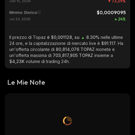
73,39
%
Jun 15, 2026
$0,0009095
Minimo Storico
24
%
Jul 23, 2026
Il prezzo di Topaz
è $0,001128, su
8.30%
nelle ultime
24 ore, e la capitalizzazione di mercato live è
$91.117
. Ha
un'offerta circolante di
80,814,076 TOPAZ
monete e
un'offerta massima di
703,817,805 TOPAZ
insieme a
$4,23K
volume di trading 24h.
Le Mie Note