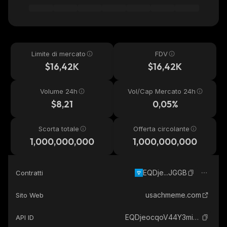
Limite di mercato
FDV
$16,42K
$16,42K
Volume 24h
Vol/Cap Mercato 24h
$8,21
0,05%
Scorta totale
Offerta circolante
1,000,000,000
1,000,000,000
EQDje...JGGB
Contratti
usachmeme.com
Sito Web
EQDjeocqoV44Y3miqstuQ0cT5BxSV05E2qEV2VY1OXRQJGGB_the-open-network
API ID