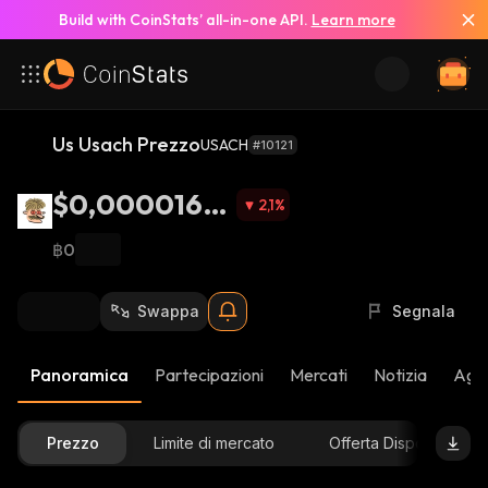
Build with CoinStats’ all-in-one API.
Learn more
Us Usach Prezzo
USACH
#10121
$0,0000164
2,1
%
2
฿0
Swappa
Segnala
Panoramica
Partecipazioni
Mercati
Notizia
Aggi
Prezzo
Limite di mercato
Offerta Disponibile