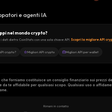
ppatori e agenti IA
uppi nel mondo crypto?
 i dati dietro CoinStats con una sola chiave API.
Scopri la migliore API cry
API crypto?
Migliori API crypto
Migliori API per wallet
he forniamo costituisce un consiglio finanziario sui prezzi de
re da te affidabile per qualsiasi scopo. Qualsiasi uso o affidam
ione.
Rimani in contatto