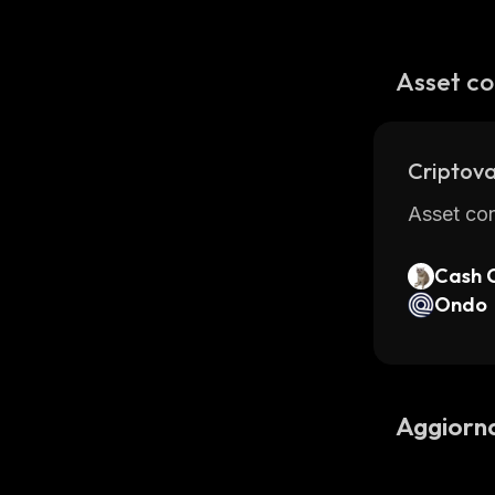
Asset co
Criptova
Asset con
Cash 
Ondo
Aggiorn