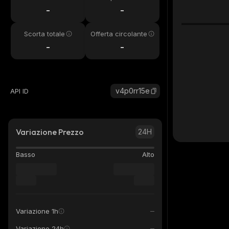
24h
-
-
Scorta totale
Offerta circolante
-
-
v4p0rr15e
API ID
Variazione Prezzo
24H
Basso
Alto
Variazione 1h
Variazione 24h