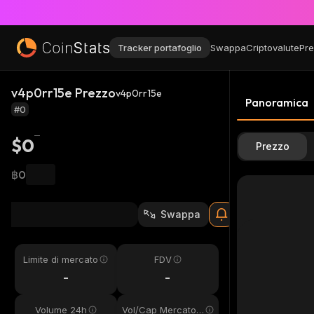
Tracker portafoglio
Swappa
Criptovalute
Pre
v4p0rr15e Prezzo
v4p0rr15e
Panoramica
#0
$0
Prezzo
฿0
Swappa
Limite di mercato
FDV
-
-
Volume 24h
Vol/Cap Mercato