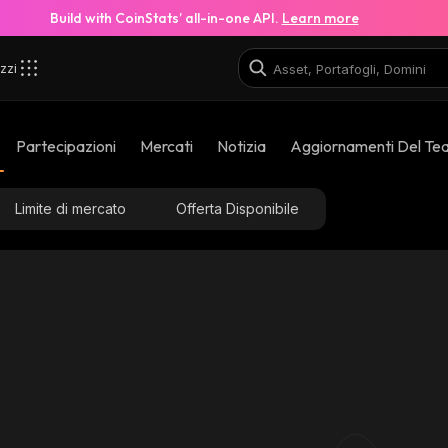
Build with CoinStats’ all-in-one API.
Learn more
zzi
Partecipazioni
Mercati
Notizia
Aggiornamenti Del Te
Limite di mercato
Offerta Disponibile