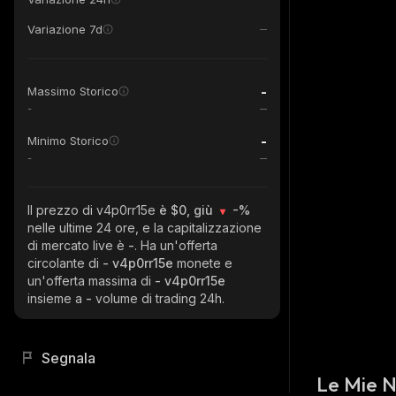
Variazione 7d
-
Massimo Storico
-
-
Minimo Storico
-
Il prezzo di v4p0rr15e
è $0, giù
-%
nelle ultime 24 ore, e la capitalizzazione
di mercato live è
-
. Ha un'offerta
circolante di
- v4p0rr15e
monete e
un'offerta massima di
- v4p0rr15e
insieme a
-
volume di trading 24h.
Segnala
Le Mie 