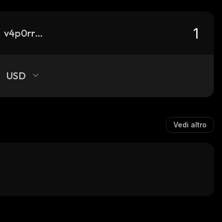
v4p0rr15e
USD
Vedi altro