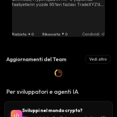
faaliyetlerin yüzde 95’ten fazlası TradeXYZ’de 
toplandı.
Rialzista
:
0
Ribassista
:
0
Condividi
Aggiornamenti del Team
Vedi altro
Per sviluppatori e agenti IA
Sviluppi nel mondo crypto?