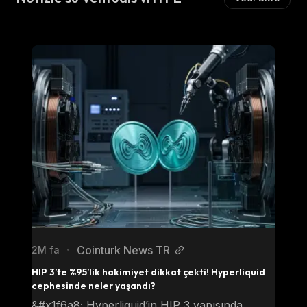
Cointurk News TR
2M fa
•
HIP 3’te %95’lik hakimiyet dikkat çekti! Hyperliquid 
cephesinde neler yaşandı?
&#x1f6a8; Hyperliquid’in HIP 3 yapısında 