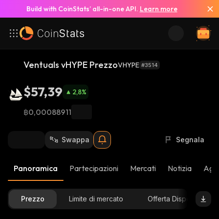
Build with CoinStats’ all-in-one API.
Learn more
Ventuals vHYPE Prezzo
VHYPE
#3514
$57,39
2,8
%
฿0,00088911
Swappa
Segnala
Panoramica
Partecipazioni
Mercati
Notizia
Aggi
Prezzo
Limite di mercato
Offerta Disponibile