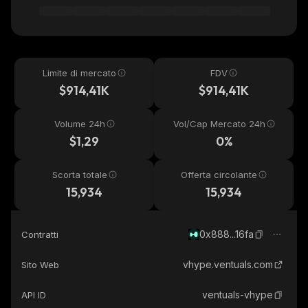
Limite di mercato
FDV
$914,41K
$914,41K
Volume 24h
Vol/Cap Mercato 24h
$1,29
0%
Scorta totale
Offerta circolante
15,934
15,934
0x888...16fa
Contratti
vhype.ventuals.com
Sito Web
ventuals-vhype
API ID