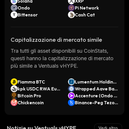
Solana
XRP
Ondo
Pi Network
Bittensor
Cash Cat
Capitalizzazione di mercato simile
Tra tutti gli asset disponibili su CoinStats,
questi hanno la capitalizzazione di mercato
più simile a Ventuals vHYPE.
Fiamma BTC
Lumentum Holdings
kpk USDC RWA Eule
(Ondo Tokenized)
Wrapped Aave Bas
r Vault (Ethereum)
Bitcoin Pro
e USDC
Accenture (Ondo T
Chickencoin
okenized Stock)
Binance-Peg Tezos
Token
Notizie su Ventuals vHYPE
Vedi altro