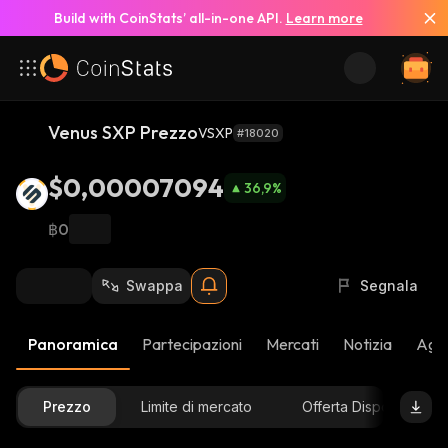
Build with CoinStats’ all-in-one API.
Learn more
Venus SXP Prezzo
VSXP
#18020
$0,00007094
36,9
%
฿0
Swappa
Segnala
Panoramica
Partecipazioni
Mercati
Notizia
Aggi
Prezzo
Limite di mercato
Offerta Disponibile