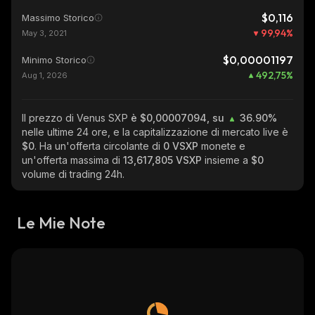
$0,116
Massimo Storico
99,94
%
May 3, 2021
$0,00001197
Minimo Storico
492,75
%
Aug 1, 2026
Il prezzo di Venus SXP
è $0,00007094, su
36.90%
nelle ultime 24 ore, e la capitalizzazione di mercato live è
$0
. Ha un'offerta circolante di
0 VSXP
monete e
un'offerta massima di
13,617,805 VSXP
insieme a
$0
volume di trading 24h.
Le Mie Note