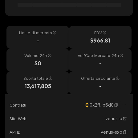
Limite di mercato
FDV
-
$966,81
Volume 24h
Vol/Cap Mercato 24h
$0
-
Scorta totale
Offerta circolante
13,617,805
-
0x2ff...b6d0
Contratti
venus.io
Sito Web
venus-sxp
API ID