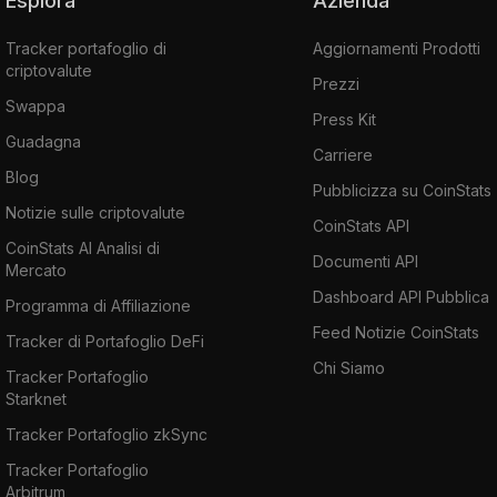
Esplora
Azienda
Tracker portafoglio di
Aggiornamenti Prodotti
criptovalute
Prezzi
Swappa
Press Kit
Guadagna
Carriere
Blog
Pubblicizza su CoinStats
Notizie sulle criptovalute
CoinStats API
CoinStats AI Analisi di
Documenti API
Mercato
Dashboard API Pubblica
Programma di Affiliazione
Feed Notizie CoinStats
Tracker di Portafoglio DeFi
Chi Siamo
Tracker Portafoglio
Starknet
Tracker Portafoglio zkSync
Tracker Portafoglio
Arbitrum