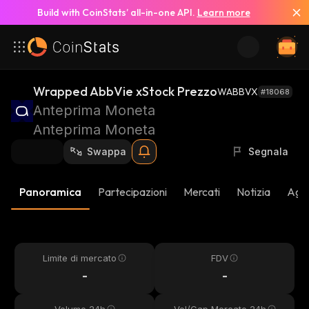
Build with CoinStats’ all-in-one API.
Learn more
Wrapped AbbVie xStock Prezzo
WABBVX
#18068
Anteprima Moneta
Anteprima Moneta
Swappa
Segnala
Panoramica
Partecipazioni
Mercati
Notizia
Aggi
Limite di mercato
FDV
-
-