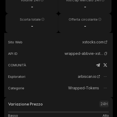
Volume 24h
Vol/Cap Mercato 24h
-
-
Scorta totale
Offerta circolante
-
-
xstocks.com
Sito Web
wrapped-abbvie-xstock
API ID
COMUNITÀ
arbiscan.io
Esploratori
Wrapped-Tokens
Categorie
Variazione Prezzo
24H
Basso
Alto