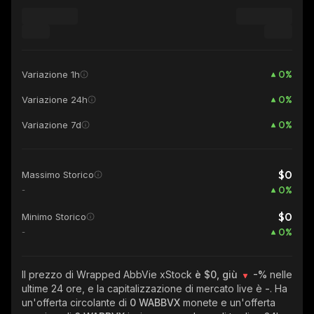
0
%
Variazione 1h
0
%
Variazione 24h
0
%
Variazione 7d
$0
Massimo Storico
0
%
-
$0
Minimo Storico
0
%
-
Il prezzo di Wrapped AbbVie xStock
è $0, giù
-%
nelle
ultime 24 ore, e la capitalizzazione di mercato live è
-
. Ha
un'offerta circolante di
0 WABBVX
monete e un'offerta