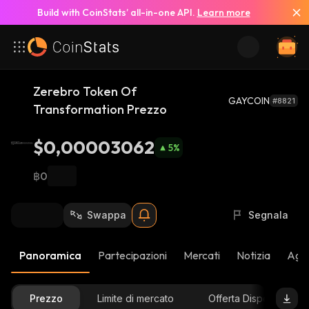
Build with CoinStats’ all-in-one API.
Learn more
Zerebro Token Of
GAYCOIN
#8821
Transformation Prezzo
$0,00003062
5
%
฿0
Swappa
Segnala
Panoramica
Partecipazioni
Mercati
Notizia
Aggi
Prezzo
Limite di mercato
Offerta Disponibile