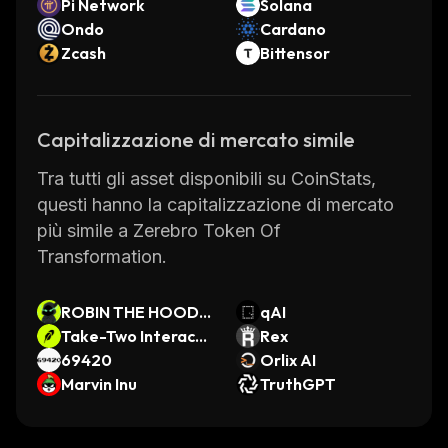
Pi Network
Solana
Ondo
Cardano
Zcash
Bittensor
Capitalizzazione di mercato simile
Tra tutti gli asset disponibili su CoinStats,
questi hanno la capitalizzazione di mercato
più simile a Zerebro Token Of
Transformation.
ROBIN THE HOODI
qAI
NI
Take-Two Interacti
Rex
ve Software • Robin
69420
Orlix AI
hood Token
Marvin Inu
TruthGPT