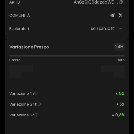
AnGzGiQ6ddzdqWDuWy6vmibqDv8rsT2QKhcgDrwTpump_solana
API ID
COMUNITÀ
solscan.io
Esploratori
Variazione Prezzo
24H
Basso
Alto
0
%
Variazione 1h
5
%
Variazione 24h
0,6
%
Variazione 7d