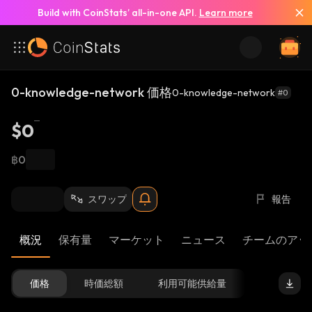
Build with CoinStats’ all-in-one API.
Learn more
0-knowledge-network 価格
0-knowledge-network
#0
$0
฿0
スワップ
報告
概況
保有量
マーケット
ニュース
チームのアッ
価格
時価総額
利用可能供給量