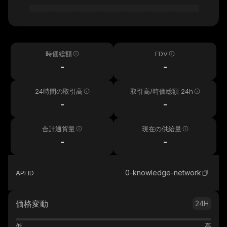
時価総額
FDV
-
-
24時間の取引高
取引高/時価総額 24h
-
-
合計通貨量
現在の供給量
-
-
0-knowledge-network
API ID
価格変動
24H
低
高